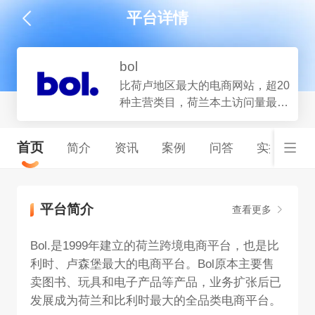
平台详情
bol
比荷卢地区最大的电商网站，超20
种主营类目，荷兰本土访问量最
大，欧洲电商平台
首页
简介
资讯
案例
问答
实操指南
平台简介
查看更多
Bol.是1999年建立的荷兰跨境电商平台，也是比
利时、卢森堡最大的电商平台。Bol原本主要售
卖图书、玩具和电子产品等产品，业务扩张后已
发展成为荷兰和比利时最大的全品类电商平台。