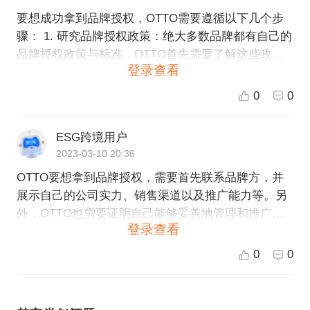
要想成功拿到品牌授权，OTTO需要遵循以下几个步
骤： 1. 研究品牌授权政策：绝大多数品牌都有自己的
品牌授权政策与标准，OTTO首先需要了解这些政策
登录查看
及标准，以便全面满足品牌授权的要求。 2. 提供店铺
资料：在开始品牌授权申请之前，OTTO需要提供店
0
0
铺资料，包括企业证书、商标及商业计划书。这些文
件的准备工作能够证明OTTO的商业合规性及品牌价
ESG跨境用户
值。 3. 了解授权规则：OTTO需要详细了解品牌授权
2023-03-10 20:36
的规则，以便更好地向品牌方做出承诺。授权规则包
OTTO要想拿到品牌授权，需要首先联系品牌方，并
括销售要求、库存和定价等主要条款和条件。 4. 设计
展示自己的公司实力、销售渠道以及推广能力等。另
具体销售方案：OTTO需要准备一份具体的销售方
外，OTTO也需要证明自己能够妥善地管理和推广品
案，明确包括营销推广、渠道分析、营销策略、市场
登录查看
牌，保护品牌知识产权，确保品牌形象和声誉不受损
细分分析及市场份额等细节。 5. 联系品牌方：OTTO
害。此外，品牌方还需要评估OTTO是否与其品牌定
需要主动与品牌方建立联系，并详细介绍自己的平台
0
0
位和价值观相符，是否具备成为其授权合作伙伴的资
优势、品牌价值与销售计划，尝试获取品牌授权的机
格。最后，品牌方会考虑与OTTO进行授权合作的条
会。 总之，拿到品牌授权是需要时间和精力的过程，
件、费用等方面的问题，如果双方达成一致，就可以
OTTO需要认真考虑其品牌授权策略并与品牌方展开