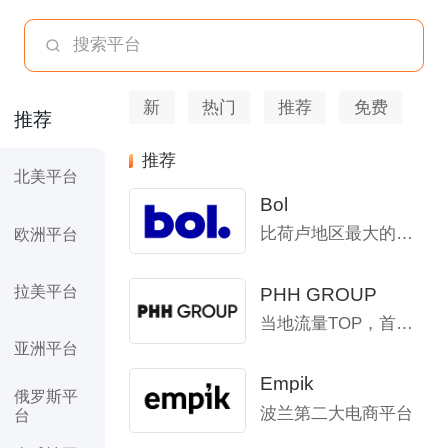
搜索平台
新
热门
推荐
免费
推荐
推荐
北美平台
Bol
比荷卢地区最大的电商网站，超20种主营类目，荷兰本土访问量最大，欧洲电商平台
欧洲平台
拉美平台
PHH GROUP
当地流量TOP，首次招募中国卖家，市场总增长快，竞争小
亚洲平台
Empik
俄罗斯平
波兰第二大电商平台
台