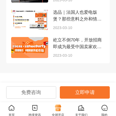
2023-03-10
选品｜法国人也爱电饭
煲？那些意料之外和情理
之中的热销品
2023-03-10
屹立不倒70年，开放招商
即成为最受中国卖家欢迎
的平台，Fnac Darty做对
2023-03-10
了什么？
免费咨询
立即申请
首页
跨境资讯
全球开店
关于我们
我的