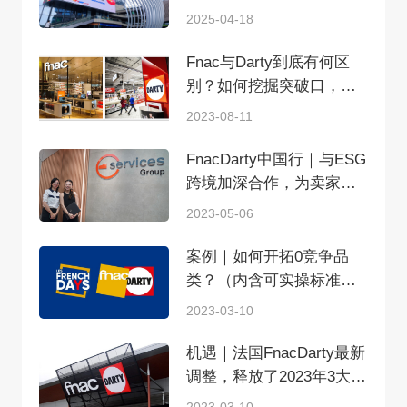
台官方发布会圆满落幕！
2025-04-18
Fnac与Darty到底有何区
别？如何挖掘突破口，快
速突围?
2023-08-11
FnacDarty中国行｜与ESG
跨境加深合作，为卖家注
入增长新动力
2023-05-06
案例｜如何开拓0竞争品
类？（内含可实操标准答
案）
2023-03-10
机遇｜法国FnacDarty最新
调整，释放了2023年3大重
要信号