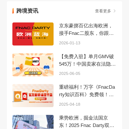
跨境资讯
查看更多
京东豪掷百亿出海欧洲，
接手Fnac二股东，你跟不
跟？
2026-01-13
【免费入驻】单月GMV破
545万！中国卖家在法隐形
冠军平台FnacDarty的暴利
2025-06-05
真相
重磅福利！万字《FnacDa
rty知识百科》免费领！覆
盖开店到售后全流程！
2025-04-18
乘势欧洲，掘金法国京
东！2025 Fnac Darty双平