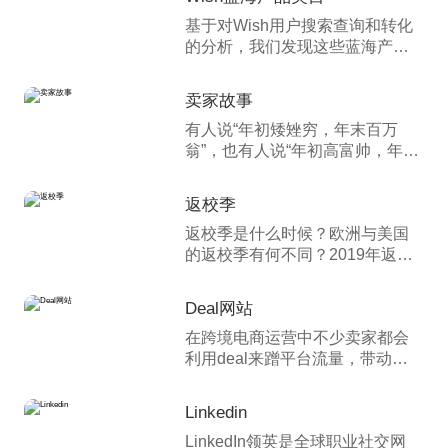
主，我相信你都可以从教程中学
基于对Wish用户搜索查询和转化
到一些新东西。
的分析，我们发现这些蓝海产品
类目在Wish尚不饱和，并且用户
对他们极感兴趣，所以建议卖家
卖家故事
朋友积极拓展wish蓝海产品类
有人说“年初矮矬穷，年末百万
目，并将其作为新的业绩增长机
翁”，也有人说“年初高富帅，年末
会。
成韭菜”； 有人说“入行即开始，稳
步向高峰”，也有人说“入行即巅
返校季
峰，再走都是坑”。
返校季是什么时候？欧洲与美国
的返校季有何不同？2019年返校
季，亚马逊、eBay、wish等平台
卖家该如何备战返校季？返校季
Deal网站
促销攻略有哪些？返校季热销品
在跨境电商运营中不少卖家都会
是什么？
利用deal来蹭平台流量，带动销
量，冲排名。一般站内Deal以
Lightning deal和Best deal为主。
Linkedin
站外以Slickdeal、Hotukdeals 、
LinkedIn领英是全球职业社交网
Outlet Deal为主。本专题全面解