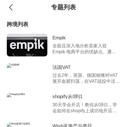
专题列表
跨境列表
Empik
全面且深入地分析卖家入驻
Empik 电商平台的优缺点。通过
对平台流量、品牌效应、类目多
样性、服务支持等优势方面，以
法国VAT
及竞争压力、费用结构、平台规
过去2年，英国、德国相继对VAT
则限制等劣势方面的详细阐述，
展开血腥扫荡，在VAT战役中没有
为卖家提供清晰的决策参考，助
及时注册的卖家成群的倒下，成
其权衡入驻该平台的可行性与效
千上万的店铺被关，在欧洲VAT合
益。
shopify从0到1
规日渐合规的大环境下，随着
30天学会开店！教你从0到1，学
2020年的临近，法国VAT注册申
会如何在shopify上成功地开店！
报已经迫在眉睫，本专题将从各
无论你是刚接触shopify的新手，
方面来给大家讲述法国VAT的动态
还是已经是营运一家店铺的店
以及注册申报！
Wish蓝海产品类目