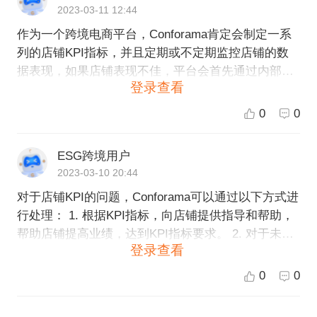
2023-03-11 12:44
作为一个跨境电商平台，Conforama肯定会制定一系
列的店铺KPI指标，并且定期或不定期监控店铺的数
据表现，如果店铺表现不佳，平台会首先通过内部沟
登录查看
通、建议、教育等方式来提升店铺的运营能力。 如果
出现店铺纠纷，通常会通过平台的仲裁机制来解决，
0
0
平台会有专门的仲裁团队，根据平台的规则和相关法
律法规进行仲裁和裁决，协调双方解决问题。 如果出
ESG跨境用户
现店铺异常，比如涉及到侵权行为、欺骗行为、违规
2023-03-10 20:44
操作等，平台会进行立即处理，取缔该店铺，防止对
对于店铺KPI的问题，Conforama可以通过以下方式进
其他店铺和消费者造成影响。同时，平台会进行调查
行处理： 1. 根据KPI指标，向店铺提供指导和帮助，
和处理，并适时向消费者和其他合作伙伴公布相关信
帮助店铺提高业绩，达到KPI指标要求。 2. 对于未达
息，确保平台的公正性和合法性。
登录查看
标的店铺，可以采取惩罚措施，例如暂停店铺销售或
降低店铺权益等措施。 对于纠纷处理的问题，Confor
0
0
ama可以采取以下措施： 1. 与受纠纷的买家和卖家进
行沟通，并了解双方的立场和要求，搜集证据。 2. 根