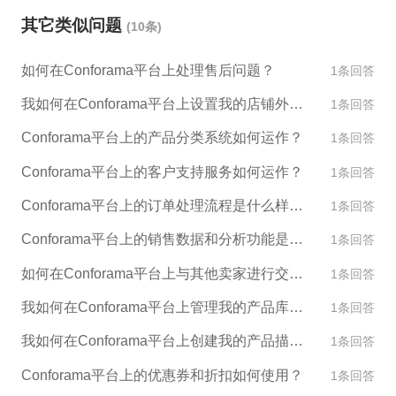
据平台规则和国家法律法规，制定明确的纠纷处理流
其它类似问题
(10条)
程。 3. 在一定的时间范围内解决纠纷，并做好跟进工
作，确保问题得到圆满解决。 对于店铺异常的问题，
如何在Conforama平台上处理售后问题？
1条回答
Conforama可以采取以下措施： 1. 实时监控店铺的运
营情况，及时发现问题，进行处理。 2. 根据问题的严
我如何在Conforama平台上设置我的店铺外观和设计？
1条回答
重程度，采取不同的应对措施，例如暂停店铺销售、
Conforama平台上的产品分类系统如何运作？
1条回答
限时整改等。 3. 加强对店铺的引导和管理，帮助店铺
规范运营，避免出现异常情况。
Conforama平台上的客户支持服务如何运作？
1条回答
Conforama平台上的订单处理流程是什么样的？
1条回答
Conforama平台上的销售数据和分析功能是什么？
1条回答
如何在Conforama平台上与其他卖家进行交流和合作？
1条回答
我如何在Conforama平台上管理我的产品库存？
1条回答
我如何在Conforama平台上创建我的产品描述和图片？
1条回答
Conforama平台上的优惠券和折扣如何使用？
1条回答