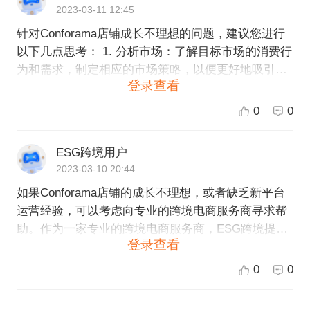
2023-03-11 12:45
针对Conforama店铺成长不理想的问题，建议您进行
以下几点思考： 1. 分析市场：了解目标市场的消费行
为和需求，制定相应的市场策略，以便更好地吸引客
登录查看
户。 2. 改进产品：了解客户的购物需求，针对客户的
购买习惯，提供更具吸引力和优势的产品和服务。 3.
0
0
提高运营效率：通过产品规划和优化，提高目标市场
的满意度和销售额，并针对平台运营模式进行创新，
ESG跨境用户
提高运营效率，降低成本。 针对新平台运营经验不足
2023-03-10 20:44
的问题，建议您优化以下几点： 1. 建立合适的目标：
如果Conforama店铺的成长不理想，或者缺乏新平台
针对新平台的运营计划，制定合适的目标并落实到实
运营经验，可以考虑向专业的跨境电商服务商寻求帮
践。这些目标应该符合你的企业目标并基于实际数
助。作为一家专业的跨境电商服务商，ESG跨境提供
据。 2. 建立成功的策略：研究市场、竞争对手和客
登录查看
全球开店、运营等一系列服务，可以帮助Conforama
户，创新的制定出一份成功的攻略，从而实现销售增
店铺在新平台上快速提升业绩。 针对店铺不理想的问
长和客户满意度提高。 3. 不断测试和优化：持续跟踪
0
0
题，ESG跨境可以通过分析目标市场、制定营销策
和监测运营数据和平台运营策略，并针对数据不断进
略、优化店铺页面等方式来提升店铺的曝光度和转化
行优化和改进。 作为跨境电商平台的专业服务提供