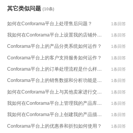
率。 对于缺乏新平台运营经验的问题，ESG跨境可以
商，ESG跨境致力于提供全球开店、运营等相关服
其它类似问题
(10条)
提供专业的培训，帮助Conforama店铺了解新平台的
务，我们的团队拥有丰富的经验和专业知识，可以帮
运营规则和技巧，以及如何针对不同国家市场的特点
助您优化运营策略并提供适合您企业的营销工具和技
如何在Conforama平台上处理售后问题？
1条回答
展开运营。 如果Conforama店铺希望加入新平台，ES
术支持，欢迎您入驻我们的平台，并享受我们的专业
G跨境也可以提供一站式的入驻服务，帮助店铺完成
我如何在Conforama平台上设置我的店铺外观和设计？
1条回答
服务。
注册、开设店铺、产品上架等一系列步骤，以及提供
Conforama平台上的产品分类系统如何运作？
1条回答
后续的运营技术支持和数据分析服务。
Conforama平台上的客户支持服务如何运作？
1条回答
Conforama平台上的订单处理流程是什么样的？
1条回答
Conforama平台上的销售数据和分析功能是什么？
1条回答
如何在Conforama平台上与其他卖家进行交流和合作？
1条回答
我如何在Conforama平台上管理我的产品库存？
1条回答
我如何在Conforama平台上创建我的产品描述和图片？
1条回答
Conforama平台上的优惠券和折扣如何使用？
1条回答