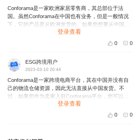
Conforama是一家欧洲家居零售商，其总部位于法
国。虽然Conforama在中国也有业务，但是一般情况
下，它的产品是从欧洲发货的。如果您想要从中国购
登录查看
买Conforama的产品，建议联系当地的代购或者跨境
电商平台。同时我们也可以为您提供全球开店、运营
0
0
等跨境电商服务，如果您有兴趣可以考虑在ESG跨境
电商平台上开店。
ESG跨境用户
2023-03-10 20:44
Conforama是一家跨境电商平台，其在中国并没有自
己的物流仓储资源，因此无法直接从中国发货。不
过，如果您作为卖家入驻Conforama平台，您可以选
登录查看
择使用Conforama提供的物流服务，让Conforama来
完成配送和物流方面的事宜。您也可以通过自己的物
0
0
流途径，在Conforama平台上对买家进行发货和配
送。如果您有关于Conforama平台的详细问题，请联
系官方客服进行咨询。