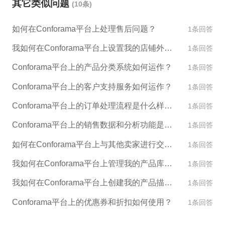
其它类似问题
(10条)
可以自由选择产品的分类标准。 4. 客户服务：Confor
ama 的客户服务团队负责处理所有客户问题和投诉。
如何在Conforama平台上处理售后问题？
1条回答
商家需要及时解决客户的问题，以维护声誉和信誉。
5. 退款政策：Conforama 有一个权威的退款政策，商
我如何在Conforama平台上设置我的店铺外观和设计？
1条回答
家必须遵守该政策。 如果您有意入驻Conforama平
Conforama平台上的产品分类系统如何运作？
1条回答
台，建议您先了解平台规则和要求，以合理规划和安
排业务战略。
Conforama平台上的客户支持服务如何运作？
1条回答
Conforama平台上的订单处理流程是什么样的？
1条回答
Conforama平台上的销售数据和分析功能是什么？
1条回答
如何在Conforama平台上与其他卖家进行交流和合作？
1条回答
我如何在Conforama平台上管理我的产品库存？
1条回答
我如何在Conforama平台上创建我的产品描述和图片？
1条回答
Conforama平台上的优惠券和折扣如何使用？
1条回答