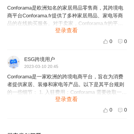
Conforama是欧洲知名的家居用品零售商，其跨境电
商平台Conforama.fr提供了多种家居用品、家电等商
品的在线购买服务。对于卖家，Conforama.fr的平台
登录查看
规则主要包括以下几点： 1. 注册卖家需要提供企业营
业执照、税务登记证等相关资质证明。 2. 卖家需要向
0
0
平台支付一定的服务费，根据不同类目、销售额等因
素有所差异。 3. 卖家需要保证商品质量、安全性和合
ESG跨境用户
法性，并提供详细的商品描述、图片等信息。 4. 卖家
2023-03-10 20:45
需要遵守平台的退换货政策，并承担相应的售后服务
Conforama是一家欧洲的跨境电商平台，旨在为消费
责任。 5. 卖家需要遵守平台的竞争规则，不得恶意竞
者提供家居、装修和家电等产品。以下是其平台规则
争、诋毁竞争对手等。 总之，作为一家知名的跨境电
的一些细节： 1. 入驻费用：Conforama 需要收取一定
商平台，Conforama.fr对卖家的要求比较严格，希望
登录查看
的手续费来维护平台。入驻费用因销售类目和产品种
通过这些规则来保障消费者的权益，维护平台的良好
类而异。 2. 货款结算：Conforama 将在货物送达成功
形象和口碑。
0
0
之后，将货款结算到商家的账户中。此过程需要5-10
个工作日。 3. 格式和变体：Conforama 支持多种产品
格式和变体，这是区别于其他平台的一个特点。商家