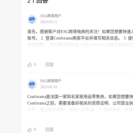
2个回答
ESG跨境用户
2023-03-11
首先，感谢客户对ESG跨境电商的关注！如果您想要快速入驻Conforama，您
账号。 2. 登录Conforama商家平台并填写相关信息。 
开始销售。 而如果您想快速入驻Conforama且避免繁琐的流程与风险，ESG跨境电商也可提供一站式服务，包括市场分析、品牌定
位、营销策略、上架管理等全流程服务。我们的专业团队将为
0
回复
ESG跨境用户
2023-03-10
Conforama是法国一家知名家居用品零售商，如果您想要快速入驻Confo
Conforama之前，需要准备好相关的资质证明、公司营业执照等资料。 2. 注册Conforama卖家账号：访问Con
账号，填写相关资料，完成入驻申请。 3. 等待审核：审核需要一定的时间，一般来说在7~14天内会得到审核结果。 4. 开始销售：
审核通过后，您就可以在Conforama上架您的产品，开始销售了。 如果您需要更快速、更顺利地入驻Conforama，
业的跨境电商服务商，如ESG跨境电商，他们提供全球
和风险，提高销售业绩。
0
回复