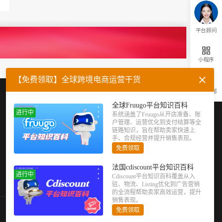
平台顾问
小程序
【免费领取】全球跨境电商运营干货
返回顶部
企业微信
官方公众号
全球Fruugo平台知识百科
进行中
系统涵盖了Fruugo从开店准备、账
户管理、运营优化到支付结算等全
链路知识，旨在帮助卖家快速上
手、合规经营并提升销售表现。
免费领取
法国cdiscount平台知识百科
进行中
Cdiscount平台知识百科覆盖从入
驻、物流、Listing优化到广告营销
的全流程帮助卖家高效运营，提升
销售表现。
免费领取