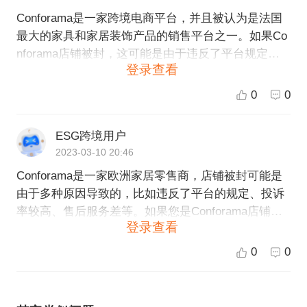
Conforama是一家跨境电商平台，并且被认为是法国
最大的家具和家居装饰产品的销售平台之一。如果Co
nforama店铺被封，这可能是由于违反了平台规定或
登录查看
者政策，如：售卖不合格或侵权产品、虚假宣传或广
告等。此外，可能还有其他原因导致店铺被封，比如
0
0
账户安全问题或平台技术问题等。 如果你是Confora
ma店铺的卖家，被封店铺可能会给你带来一定的经济
ESG跨境用户
损失，但你可以联系平台客服并了解具体情况，以便
2023-03-10 20:46
更好地解决问题。另外，尽可能遵守平台规定和政
Conforama是一家欧洲家居零售商，店铺被封可能是
策，一致对待消费者，对于Conforama平台而言是非
由于多种原因导致的，比如违反了平台的规定、投诉
常重要的。
率较高、售后服务差等。如果您是Conforama店铺的
登录查看
卖家，建议您及时联系平台客服了解具体原因，并积
极解决问题，重新符合平台要求。同时，也可以考虑
0
0
多渠道销售，减少单点风险。如果您是Conforama的
买家，建议您提高风险意识，选择有信誉、有品质保
障的卖家购买商品。