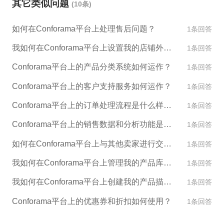
其它类似问题
(10条)
相关法律法规，在售后服务、退换货等方面满足Conf
境电商平台。
orama规定的要求。 4. 价格设定：在Conforama上销
如何在Conforama平台上处理售后问题？
1条回答
售的商品的价格应该合理，与其他同类商品价格相
当，注意中国外贸出口的汇率变动，以及关税和税费
我如何在Conforama平台上设置我的店铺外观和设计？
1条回答
等成本的变化，确保你的价格在能够获得利润的同
Conforama平台上的产品分类系统如何运作？
1条回答
时，又能保证消费者的购买力。 5. 提供良好的售前售
后服务：在Conforama上销售的商品应该提供良好的
Conforama平台上的客户支持服务如何运作？
1条回答
售前售后服务，方便消费者的购买和使用，以提高消
Conforama平台上的订单处理流程是什么样的？
1条回答
费者对商品的满意度和忠诚度。 如果您需要更详细的
Conforama平台上的销售数据和分析功能是什么？
信息，您可以联系ESG跨境电商，我们可以为您提供
1条回答
更详细的指导和帮助，协助您在Conforama上成功开
如何在Conforama平台上与其他卖家进行交流和合作？
1条回答
店。
我如何在Conforama平台上管理我的产品库存？
1条回答
我如何在Conforama平台上创建我的产品描述和图片？
1条回答
Conforama平台上的优惠券和折扣如何使用？
1条回答