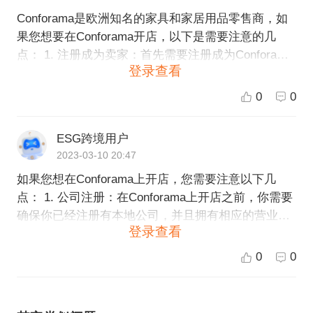
Conforama是欧洲知名的家具和家居用品零售商，如
果您想要在Conforama开店，以下是需要注意的几
点： 1. 注册成为卖家：首先需要注册成为Conforama
登录查看
的卖家，注册过程中需要提供相关资料，如公司信
息、税务信息、银行账户等。 2. 提供商品信息：注册
0
0
后，需要提供您要销售的商品的信息，如商品名称、
描述、价格、库存量等。Conforama对商品的品质和
ESG跨境用户
质量有严格的要求，确保商品符合欧洲标准。 3. 遵守
2023-03-10 20:47
Conforama的销售政策：Conforama有一系列的销售
如果您想在Conforama上开店，您需要注意以下几
政策和规定，如退换货政策、售后服务政策等，卖家
点： 1. 公司注册：在Conforama上开店之前，你需要
需要遵守这些政策和规定。 4. 提供优质的客户服务：
确保你已经注册有本地公司，并且拥有相应的营业执
Conforama非常注重客户体验，卖家需要提供优质的
登录查看
照和相关的税务登记证明。 2. 注册成为Conforama卖
客户服务，及时回答客户的问题和解决客户的问题。
家：在注册过程中，您需要提供公司信息、银行信息
5. 保证及时的物流和配送：Conforama要求卖家在客
0
0
以及相关证明文件，例如公司注册证明，税务登记证
户下单后及时安排发货和配送，并提供及时的物流信
明等。 3. 准备商品：您需要在Conforama上销售的商
息和更新。 如果您想进一步了解Conforama的开店流
品，应与Conforama上的品类一致，品质保证，符合
程和要求，可以直接联系Conforama或者咨询ESG跨