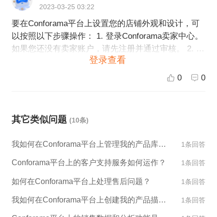
2023-03-25 03:22
要在Conforama平台上设置您的店铺外观和设计，可
以按照以下步骤操作： 1. 登录Conforama卖家中心。
如果您还没有卖家账户，请先注册并通过审核。 2. 进
登录查看
入“我的店铺”页面，选择“设置店铺”。 3. 在“店铺设计”
选项卡中，您可以选择不同的模板，预览并应用到您
0
0
的店铺。如果您有自己的设计，还可以上传自定义的
店铺背景图像，并进行调整。 4. 在“海报/广告”选项卡
中，您可以上传您的品牌或产品的相关海报或广告图
其它类似问题
(10条)
片，并显示在店铺的首页或其他位置。 5. 在“分类管
理”选项卡中，您可以调整品类展示顺序，并将常用品
我如何在Conforama平台上管理我的产品库存？
1条回答
类放在更显眼的位置。 6. 完成设置后，点击“保存”按
钮，您的店铺外观和设计就更新了。 请注意，Confor
Conforama平台上的客户支持服务如何运作？
1条回答
ama平台有特定的设计要求和规范，例如色彩、大
如何在Conforama平台上处理售后问题？
1条回答
小、文件格式等。在设置前请考虑好您的设计，确保
符合相关规定。
我如何在Conforama平台上创建我的产品描述和图片？
1条回答