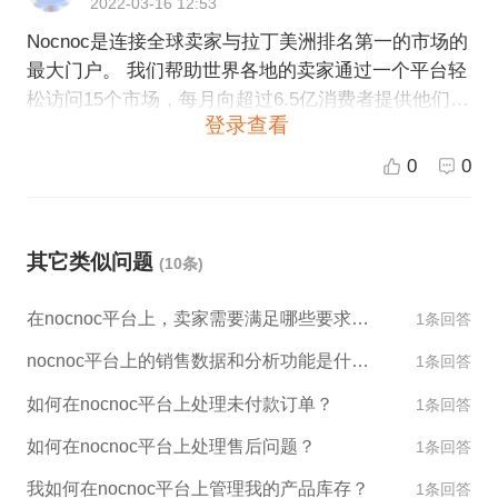
2022-03-16 12:53
Nocnoc是连接全球卖家与拉丁美洲排名第一的市场的
最大门户。 我们帮助世界各地的卖家通过一个平台轻
松访问15个市场，每月向超过6.5亿消费者提供他们的
登录查看
产品。 通过Nocnoc进行销售可确保您的产品获得最
大的曝光率，而无需额外投入时间和金钱来获得知名
0
0
度、客户忠诚度或建立商店声誉。 您的产品会在Noc
noc的大型商店中发布，从第一天起就提供最佳转化
率。
其它类似问题
(10条)
在nocnoc平台上，卖家需要满足哪些要求才能销售产品？
1条回答
nocnoc平台上的销售数据和分析功能是什么？
1条回答
如何在nocnoc平台上处理未付款订单？
1条回答
如何在nocnoc平台上处理售后问题？
1条回答
我如何在nocnoc平台上管理我的产品库存？
1条回答