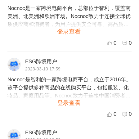
Nocnoc是一家跨境电商平台，总部位于智利，覆盖南
美洲、北美洲和欧洲市场。Nocnoc致力于连接全球优
质供应商和消费者，为用户提供安全可靠、高品质、
登录查看
优惠实惠的跨境购物体验。Nocnoc平台上的商品涵盖
了服装、鞋帽、美妆、家居、母婴、数码等各领域，
0
0
而且价格具有竞争力。如果您对在南美洲、北美洲和
欧洲地区进行购物感兴趣，可以考虑使用Nocnoc平
ESG跨境用户
台。
2023-03-10 17:59
Nocnoc是智利的一家跨境电商平台，成立于2016年。
该平台提供多种商品的在线购买平台，包括服装、化
妆品、家庭用品等。Nocnoc致力于连接中国消费者与
登录查看
智利、南美洲及墨西哥墨西哥的优质商品，为用户提
供更便捷、优质的购物体验。同时，该平台也为智利
0
0
和南美洲的企业和品牌提供增值服务，使其能够更好
地在中国市场上拓展业务。
ESG跨境用户