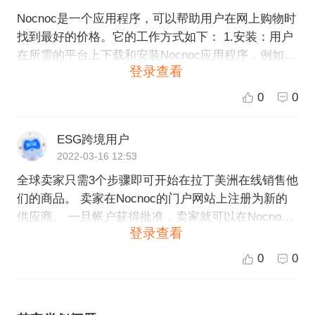
Nocnoc是一个应用程序，可以帮助用户在网上购物时
找到最好的价格。它的工作方式如下： 1.安装：用户
在所需的平台上下载和安装Nocnoc应用程序，例如C
登录查看
hrome、Firefox或Safari浏览器上的扩展程序。 2.浏
览：随着用户在网上购物时浏览商品，Nocnoc会在用
0
0
户访问的零售商网站上显示类似于“Best Price”或“Vie
w Offers”的按钮。 3.搜索：当用户点击这些按钮时，
ESG跨境用户
Nocnoc会在当前正在浏览的商品的其他零售商网站上
2022-03-16 12:53
搜索最好的价格和优惠。 4.显示：Nocnoc会显示商品
全球卖家只需3个步骤即可开始在拉丁美洲在线销售他
的其他价格和优惠，并提供选择，以帮助用户以最优
们的商品。 卖家在Nocnoc的门户网站上注册为新的
惠的价格购买商品。 总的来说，Nocnoc旨在简化和
供应商。 一旦帐户获得批准，卖家就可以在Nocnoc
改进用户的网上购物体验，帮助他们节省时间和金
登录查看
的卖家中心上传待售商品。 商品会自动在Nocnoc的1
钱。
5个市场内的大型商店中发布，每月访问量超过6.5
0
0
亿。