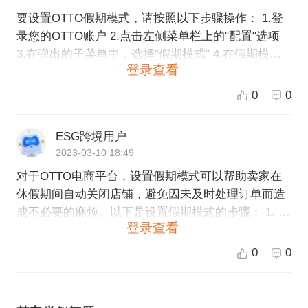
要设置OTTO假期模式，请按照以下步骤操作： 1.登
录您的OTTO账户 2.点击左侧菜单栏上的"配置"选项
3.在弹出的子菜单中，选择"假期模式" 4.在假期模式
登录查看
页面，您可以看到一个日历。选择您希望开启假期模
式的日期范围。 5.在下面的设置中，您可以选择关闭
0
0
所有顾客订单、关闭所有供应商订单、关闭所有配送
线路或关闭整个应用程序的一些或者全部。 6.输入一
ESG跨境用户
个消息，当用户访问您的店铺或者发生任何活动时显
2023-03-10 18:49
示，这样您可以向用户解释您当前处于假期模式的原
对于OTTO电商平台，设置假期模式可以帮助卖家在
因。 7.最后，点击"保存更改"，您的厂商主页将会处
休假期间自动关闭店铺，避免因未及时处理订单而造
于假期模式，在设定的时间范围内，您将不再接受任
成不必要的麻烦。以下是设置假期模式的步骤： 1. 登
何新订单，货运路线会停止运作。 请注意，开启假期
登录查看
录OTTO卖家中心，进入“店铺设置”页面。 2. 在页面
模式将对您的销售和发货产生影响，因此请确保您已
左侧边栏中找到“假期设置”选项，点击进入该页面。
经妥善安排和通知您所有的供应和客户，并尽可能提
0
0
3. 在假期设置页面中，选择需要设置假期模式的日期
前在系统内进行设置。
范围，并填写相应的假期公告信息。 4. 在页面下方勾
选“一键开启假期模式”选项，然后点击“保存”按钮即可