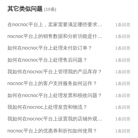
系列服务。 如果您想要了解更多关于如何通过ESG跨
学习他们的成功经验和运营策略，提高新平台的运营
其它类似问题
(10条)
境电商的服务来提升店铺成长和新平台运营经验，请
方式。同时，ESG跨境电商也可以提供相关咨询，帮
随时与我们联系。
助客户在新平台上更好地运营。
在nocnoc平台上，卖家需要满足哪些要求才能销售产品？
1条回答
nocnoc平台上的销售数据和分析功能是什么？
1条回答
如何在nocnoc平台上处理未付款订单？
1条回答
如何在nocnoc平台上处理售后问题？
1条回答
我如何在nocnoc平台上管理我的产品库存？
1条回答
nocnoc平台上的客户支持服务如何运作？
1条回答
如何在nocnoc平台上处理发票和税收问题？
1条回答
我如何在nocnoc上处理发货和物流？
1条回答
我如何在nocnoc平台上设置我的店铺外观和设计？
1条回答
nocnoc平台上的优惠券和折扣如何使用？
1条回答