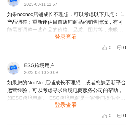
2023-03-11 11:57
如果nocnoc店铺成长不理想，可以考虑以下几点： 1.
产品调整：重新评估目前店铺商品的销售情况，有可
能需要调整一些产品的价格、品质、图片等，来吸引
登录查看
更多的消费者。 2. 广告推广：可以对店铺进行广告投
放，提高曝光率和知名度，从而增加店铺流量和订单
0
0
量。 3.活动策划：参加或者组织一些有意义的活动或
者促销活动，增加关注度，吸引更多消费者，同时可
ESG跨境用户
以重视店铺的市场竞争调研，以便制定更具吸引力的
2023-03-10 20:09
销售策略。 如果新平台运营经验不足，可以考虑以下
如果您的NocNoc店铺成长不理想，或者您缺乏新平台
几点： 1.学习平台政策：仔细研究平台政策，了解平
运营经验，可以考虑寻求跨境电商服务公司的帮助，
台的运作模式、规则和要求，以便在新平台上合理操
如ESG跨境电商。 ESG跨境电商是一家专门提供全球
作，并且不违反平台规则。 2.了解市场情况：对相关
登录查看
开店、运营等跨境电商服务的公司，拥有丰富的跨境
的行业、市场和竞争情况进行调查和研究，了解所经
电商经验和专业的团队，可以为您提供定制化的解决
营商品的潜在市场和市场竞争环境，以便编制正确的
0
0
方案，帮助您在新平台上快速成长和运营，同时提供
运营策略。 3.多了解成功案例和经验：可以多参加行
包括产品策划、广告投放、订单管理和物流配送等一
业会议和论坛，与经验丰富的业内人士交流，借鉴和