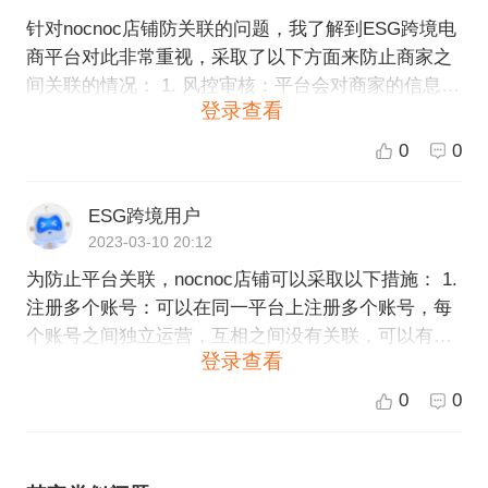
针对nocnoc店铺防关联的问题，我了解到ESG跨境电
商平台对此非常重视，采取了以下方面来防止商家之
间关联的情况： 1. 风控审核：平台会对商家的信息进
登录查看
行审核，确保每个商家都是独立的个体，没有关联。
2. 技术手段：平台采用了多项技术手段来检测和防止
0
0
商家间关联，例如IP地址检测、设备指纹等技术。 3.
实地核查：平台会对商家进行实地审核，并且要求商
ESG跨境用户
家提供相关的证明文件，确保商家的合法性。 此外，
2023-03-10 20:12
平台也会建立投诉机制，对于发现的任何违规行为都
为防止平台关联，nocnoc店铺可以采取以下措施： 1.
会进行严厉打击，确保平台的公平公正。如果您有意
注册多个账号：可以在同一平台上注册多个账号，每
向入驻平台，请放心选择ESG跨境电商平台。
个账号之间独立运营，互相之间没有关联，可以有效
登录查看
避免关联风险。 2.运营多个店铺：可以在不同的平台
上开设多个店铺，确保每个店铺之间独立运营，互相
0
0
之间没有关联，减少平台关注度。 3.避免相同信息：
不同账号和店铺之间要避免使用相同的信息，如同一
收款账户、同一地址等，从而减少关联的可能性。 4.