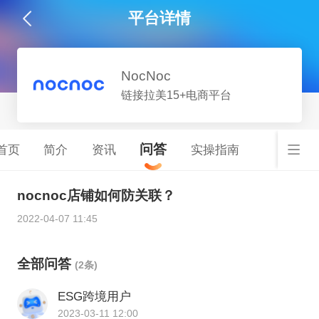
平台详情
NocNoc
链接拉美15+电商平台
问答
首页
简介
资讯
实操指南
nocnoc店铺如何防关联？
2022-04-07 11:45
全部问答
(2条)
ESG跨境用户
2023-03-11 12:00