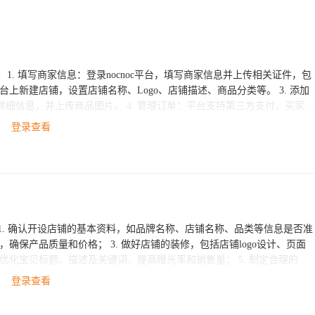
，包
4. 管理订单：平台支持第三方支付，买家购
理：在平台上设置客服人员，回答买
登录查看
nocnoc平台入住后的操作步骤，希望对
商AI小助手。
，确保产品质量和价格； 3. 做好店铺的装修，包括店铺logo设计、页面
、优化宝贝标题、描述及关键词，提高曝光率和销售量； 5. 制定合理的运
和留住更多的客户； 6. 关注店铺的经营情况，及时做好调整和改善，保
登录查看
此过程中遇到困难，可以随时联系ESG跨境电商的客服团队，我们将竭诚为您服务。