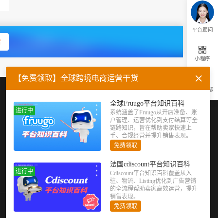
平台顾问
店
小程序
【免费领取】全球跨境电商运营干货
返回顶部
企业微信
官方公众号
全球Fruugo平台知识百科
进行中
系统涵盖了Fruugo从开店准备、账
户管理、运营优化到支付结算等全
链路知识，旨在帮助卖家快速上
手、合规经营并提升销售表现。
免费领取
法国cdiscount平台知识百科
进行中
Cdiscount平台知识百科覆盖从入
驻、物流、Listing优化到广告营销
的全流程帮助卖家高效运营，提升
销售表现。
免费领取