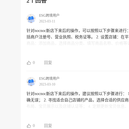
2个回答
ESG跨境用户
2023-03-11
针对nocnoc新店下来后的操作，可以按照以下步骤来进行： 1. 填写商家信息：登录nocnoc平台，填写商家信息并上传相关证件
括商户注册号、营业执照、税务证等。 2. 设置店铺：在平台上新建店铺，设置店铺名称、Logo、店铺描述、商品分类等。 3. 添加
商品：添加商品，选择商品分类、填写商品名称、价格等详细信息，并上传商品图片。 
买商品后，商家可以在平台上管理订单，包括确认订单、发货、物流跟踪等。 5. 客服及评价管
家的问题，解决售后问题。商家还可以管理评价，回复买家的评价，打造好的口碑。 以上是
您有所帮助。如果您有其他问题，可以随时咨询ESG跨境电
0
回复
ESG跨境用户
2023-03-10
针对nocnoc新店下来后的操作，建议按照以下步骤进行： 1. 确认开设店铺的基本资料，如品牌名称、店铺名称、品类等信息是否准
确无误； 2. 寻找适合自己店铺的产品，选择合适的供应商
布局、宝贝展示以及店铺认证等； 4. 定期更新宝贝信息
营策略，包括优惠活动、促销策略、客户服务等方面，吸引
持竞争力并提高店铺收益。 如果你在
0
回复