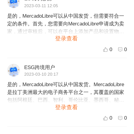
2023-03-11 12:05
是的，MercadoLibre可以从中国发货，但需要符合一
定的条件。首先，您需要向MercadoLibre申请成为卖
家，通过审核后，可以在平台上添加产品和设置物流
登录查看
方式。其次，为了从中国发货，您需要合作物流合作
伙伴或者自己拥有物流资源，并且需要确保您的产品
0
0
能够顺利通过中国海关和目的地国家的海关。最后，
建议您在出口前了解目的地国家的相关法律法规和税
ESG跨境用户
收政策，以避免不必要的麻烦。如果您需要更多关于
2023-03-10 20:17
在MercadoLibre上从中国发货的详细信息，建议直接
是的，MercadoLibre可以从中国发货。MercadoLibre
联系MercadoLibre客户服务或物流合作伙伴以获取更
是拉丁美洲最大的电子商务平台之一，其覆盖的国家
详细的咨询和帮助。
包括阿根廷、巴西、智利、哥伦比亚、墨西哥、秘
登录查看
鲁、乌拉圭和委内瑞拉，其中也包括中国。如果您是
中国的卖家，需要向拉丁美洲的客户销售产品，可以
0
0
在MercadoLibre上注册，创建自己的店铺，并开始在
平台上销售您的产品。在注册商户后，您可以选择使