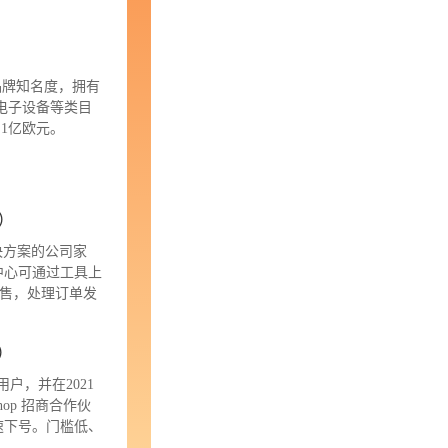
的品牌知名度，拥有
乐电子设备等类目
.1亿欧元。
）
解决方案的公司家
中心可通过工具上
销售，处理订单发
店）
用户，并在2021
hop 招商合作伙
速下号。门槛低、