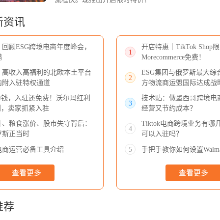
新资讯
｜回顾ESG跨境电商年度峰会，
开店特惠｜​TikTok Sho
1
满
Morecommerce免费！
｜高收入高福利的北欧本土平台
ESG集团与俄罗斯最大综合
2
内附入驻特权通道
方物流商运盟国际达成战
都挣钱，入驻还免费！沃尔玛红利
技术贴：做墨西哥跨境电
3
到，卖家抓紧入驻
经营又节约成本？
升、粮食涨价、股市失守背后：
Tiktok电商跨境业务有
4
罗斯正当时
可以入驻吗？
电商运营必备工具介绍
手把手教你如何设置Walma
5
查看更多
查看更多
推荐