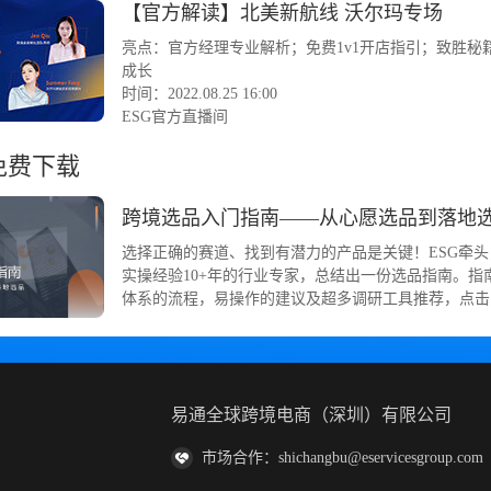
【官方解读】北美新航线 沃尔玛专场
亮点：官方经理专业解析；免费1v1开店指引；致胜秘
成长
时间：2022.08.25 16:00
ESG官方直播间
免费下载
跨境选品入门指南——从心愿选品到落地
选择正确的赛道、找到有潜力的产品是关键！ESG牵头
实操经验10+年的行业专家，总结出一份选品指南。指
体系的流程，易操作的建议及超多调研工具推荐，点击
易通全球跨境电商（深圳）有限公司
市场合作：shichangbu@eservicesgroup.com