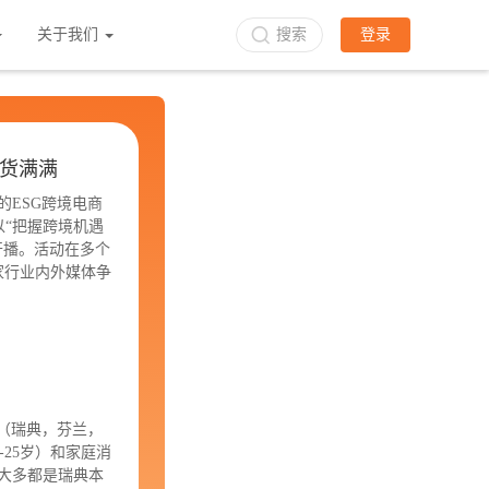
关于我们
搜索
登录
干货满满
的ESG跨境电商
以“把握跨境机遇
开播。活动在多个
家行业内外媒体争
国（瑞典，芬兰，
25岁）和家庭消
但大多都是瑞典本