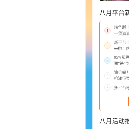
八月平台
精华版
1
干货满
新平台
2
来啦！
95%
3
期“杀”
油价攀
4
抢滩俄
多平台
5
八月活动