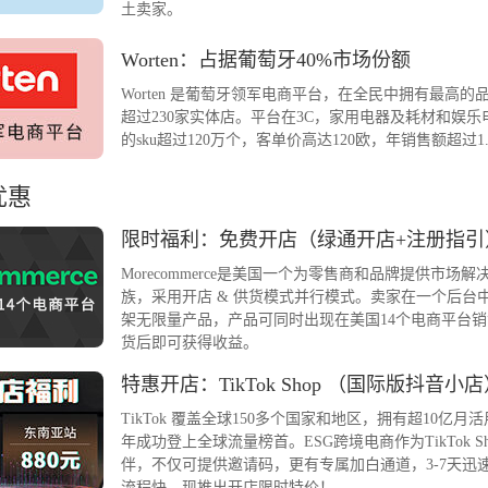
土卖家。
Worten：占据葡萄牙40%市场份额
Worten 是葡萄牙领军电商平台，在全民中拥有最高
超过230家实体店。平台在3C，家用电器及耗材和娱
的sku超过120万个，客单价高达120欧，年销售额超过1
优惠
限时福利：免费开店（绿通开店+注册指引
Morecommerce是美国一个为零售商和品牌提供市场
族，采用开店 & 供货模式并行模式。卖家在一个后台
架无限量产品，产品可同时出现在美国14个电商平台
货后即可获得收益。
特惠开店：TikTok Shop （国际版抖音小
TikTok 覆盖全球150多个国家和地区，拥有超10亿月活
年成功登上全球流量榜首。ESG跨境电商作为TikTok S
伴，不仅可提供邀请码，更有专属加白通道，3-7天迅
流程快。现推出开店限时特价！