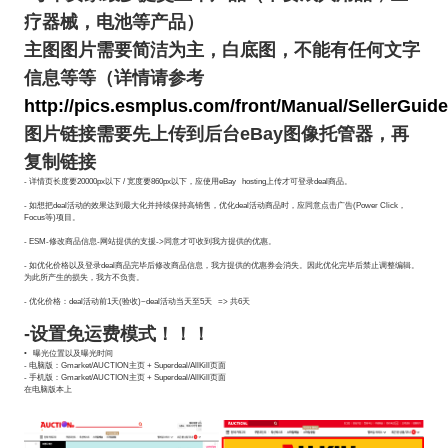
疗器械，电池等产品）
主图图片需要简洁为主，白底图，不能有任何文字
信息等等（详情请参考
http://pics.esmplus.com/front/Manual/SellerG
图片链接需要先上传到后台eBay图像托管器，再
复制链接
- 详情页长度要20000px以下 / 宽度要860px以下，应使用eBay hosting上传才可登录deal商品。
- 如想把deal活动的效果达到最大化并持续保持高销售，优化deal活动商品时，应同意点击广告(Power Click，
Focus等)项目。
- ESM-修改商品信息-网站提供的支援->同意才可收到我方提供的优惠。
- 如优化价格以及登录deal商品完毕后修改商品信息，我方提供的优惠券会消失。因此优化完毕后禁止调整编辑。
为此所产生的损失，我方不负责。
- 优化价格：deal活动前1天(验收)~deal活动当天至5天 => 共6天
-设置免运费模式！！！
• 曝光位置以及曝光时间
- 电脑版：Gmarket/AUCTION主页 + Superdeal/AllKill页面
- 手机版：Gmarket/AUCTION主页 + Superdeal/AllKill页面
在电脑版本上