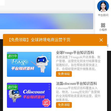
平台顾问
小程序
【免费领取】全球跨境电商运营干货
返回顶部
企业微信
官方公众号
全球Fruugo平台知识百科
进行中
系统涵盖了Fruugo从开店准备、账
户管理、运营优化到支付结算等全
链路知识，旨在帮助卖家快速上
手、合规经营并提升销售表现。
免费领取
法国cdiscount平台知识百科
进行中
Cdiscount平台知识百科覆盖从入
驻、物流、Listing优化到广告营销
的全流程帮助卖家高效运营，提升
销售表现。
免费领取