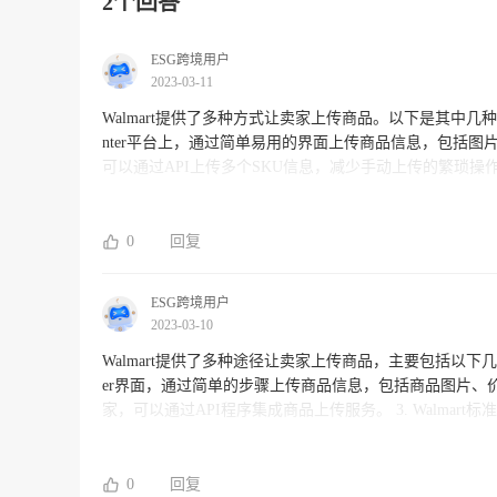
2个回答
ESG跨境用户
2023-03-11
Walmart提供了多种方式让卖家上传商品。以下是其中几种比较常见的方法： 1. Walmart Seller Center：卖
nter平台上，通过简单易用的界面上传商品信息，包括图片、价格、产品描述等。 2. Walmart A
可以通过API上传多个SKU信息，减少手动上传的繁琐操作。 3. Walmart Integration Partners：卖家也可以通过Walmart的
合作伙伴上传商品，如CedCommerce、ChannelAdvisor等。 无论采用哪种方式，卖家都需要按照Walmart的要求提供丰富的产品
息，并遵守Walmart的平台规则和政策。如果您需要更
0
回复
ESG跨境用户
2023-03-10
Walmart提供了多种途径让卖家上传商品，主要包括以下几种方式： 1. Walmart Seller Center：卖家可以通过登录Walmar
er界面，通过简单的步骤上传商品信息，包括商品图片、价格、描述等。 2. Walmart Marketplace AP
家，可以通过API程序集成商品上传服务。 3. Walmart标准模板：卖家可以下载Walmart提供的标准模板，在模板上填写商品相关信
息，然后上传至Walmart系统。 4. Walmart批量上传：卖家可以使用Walmart提供的批量上传工具，将一批商品信息文件一次性上传
至Walmart系统。 在上传商品时，卖家需要注意商品信息的准确性、图片的清晰度和规格等，以确保自己的商品符合Walmart的标
准，并获得更好的销售效果。
0
回复