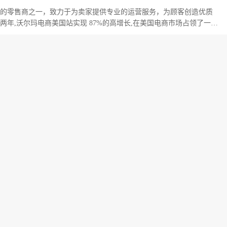
的零售商之一，致力于为卖家提供专业的运营服务，为顾客创造优质
两年,沃尔玛电商美国站实现 87%的高增长,在美国电商市场占领了一席
北美电商平台
Listing
2022-06-20
6483
类目的佣金是多少？
美国站各个类目的佣金比例。
美国跨境电商平台
2022-06-17
2916
OC《个人账户综合信息查询凭证》申请指引
15日起，卖家需要在沃尔玛美国站申请过程中提交由中国银行开具的《个人
凭证》
44