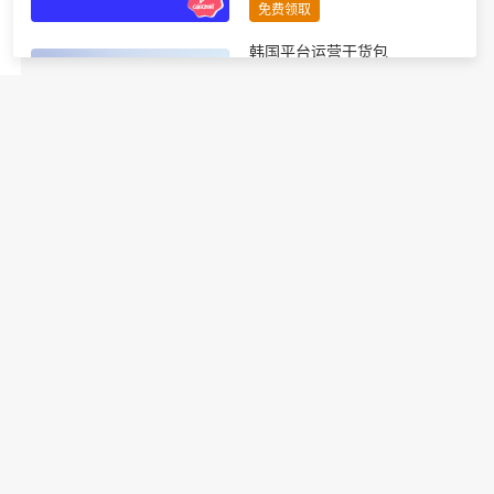
免费领取
韩国平台运营干货包
进行中
包含四个韩国干货报告：Coupang
自注册指南、GMK站内推广指
南、韩国大促热销品详细预测、韩
国节日营销全攻略
免费领取
TikTok运营必备干货包
进行中
包含8个TikTok最新运营指南（市
场趋势、运营手册、节日攻略
等），官方出品，专业全面！
免费领取
韩国电商节日营销指南
进行中
10+韩国电商重要营销节点详细解
读；全年度各节日热度选品助力引
爆订单增长；8大节日营销技巧轻
松撬动大促流量密码。
免费领取
【平台干货】eMAG知识百科
进行中
涵盖从开店到大卖6个板块：开