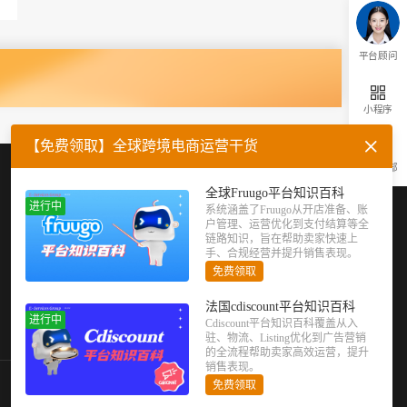
平台顾问
小程序
【免费领取】全球跨境电商运营干货
返回顶部
企业微信
官方公众号
全球Fruugo平台知识百科
进行中
系统涵盖了Fruugo从开店准备、账
户管理、运营优化到支付结算等全
链路知识，旨在帮助卖家快速上
手、合规经营并提升销售表现。
免费领取
法国cdiscount平台知识百科
进行中
Cdiscount平台知识百科覆盖从入
驻、物流、Listing优化到广告营销
的全流程帮助卖家高效运营，提升
销售表现。
免费领取