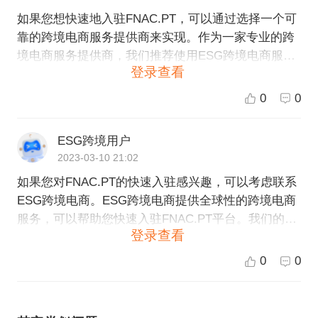
如果您想快速地入驻FNAC.PT，可以通过选择一个可
靠的跨境电商服务提供商来实现。作为一家专业的跨
境电商服务提供商，我们推荐使用ESG跨境电商服务
登录查看
平台。 在ESG跨境电商平台上，您可以轻松创建自己
的商店，并通过我们与FNAC.PT平台的合作，快速入
0
0
驻其平台。我们提供一站式服务，包括物流、支付、
多语言翻译、客户服务等，帮助您扩展业务以及优化
ESG跨境用户
运营效率。 如果您有任何关于入驻FNAC.PT的问题或
2023-03-10 21:02
需要帮助，请联系我们的客服，并让我们一起为您的
如果您对FNAC.PT的快速入驻感兴趣，可以考虑联系
跨境电商业务提供帮助！
ESG跨境电商。ESG跨境电商提供全球性的跨境电商
服务，可以帮助您快速入驻FNAC.PT平台。我们的跨
登录查看
境电商服务涵盖了市场研究、平台入驻、产品上架、
营销推广、仓储物流等综合服务，可以为您的业务提
0
0
供全方位的支持和帮助。如果您有兴趣，可以访问我
们的官网 https://www.esgcc.com/ ，了解更多关于我
们的服务，并与我们的客服团队联系。