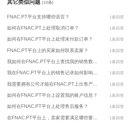
其它类似问题
(10条)
4. 建立审核机制：FNAC.PT可以建立审核机制，对所
有涉及到关联交易的业务进行严格审查，避免关联交
FNAC.PT平台支持哪些语言？
1条回答
易的产生。 5. 外部监督机构：FNAC.PT可以聘请第
三方监督机构对店铺的运营和交易情况进行监督和审
如何在FNAC.PT上处理取消订单？
1条回答
查，确保公平公正的交易环境。
如何在FNAC.PT平台上处理未付款订单？
1条回答
FNAC.PT平台上的买家如何联系卖家？
1条回答
我如何在FNAC.PT平台上查找我的销售数据和报告？
1条回答
我在FNAC.PT平台上的销售记录如何影响我的账户评级？
1条回答
我需要拥有公司才能在FNAC.PT上出售产品吗？
1条回答
如何在FNAC.PT平台上设置我的账户信息？
1条回答
如何在FNAC.PT平台上处理售后服务？
1条回答
在FNAC.PT平台上，卖家需要满足哪些要求才能销售产品？
1条回答