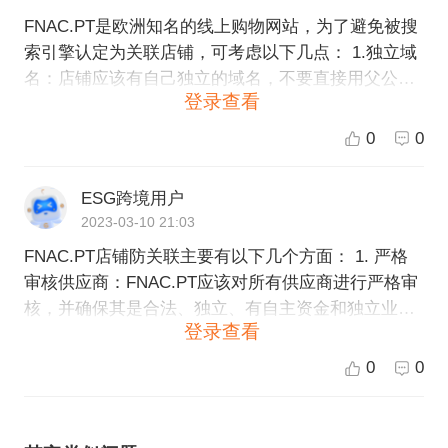
FNAC.PT是欧洲知名的线上购物网站，为了避免被搜
索引擎认定为关联店铺，可考虑以下几点： 1.独立域
名：店铺应该有自己独立的域名，不要直接用父公司
登录查看
的域名或子域名。 2.独立服务器：店铺应该部署在独
立的服务器上，不要与父公司或其他店铺共用服务
0
0
器，以免被搜索引擎识别为同一实体。 3.独立品牌：
店铺应该拥有自己的独立品牌，不要出现过多引用父
ESG跨境用户
公司的品牌或名称。 4.独立营销：店铺应该有独立的
2023-03-10 21:03
营销策略和渠道，不要过多依赖父公司的宣传和广
FNAC.PT店铺防关联主要有以下几个方面： 1. 严格
告。 以上是一些方法和建议，但并不能完全避免店铺
审核供应商：FNAC.PT应该对所有供应商进行严格审
被搜索引擎认定为关联店铺。建议店铺加强对SEO的
核，并确保其是合法、独立、有自主资金和独立业务
理解和实践，提高网站质量和用户体验，以此避免被
登录查看
决策的公司。 2. 建立独立的供应链：FNAC.PT可以
搜索引擎识别为关联店铺。
建立自己独立的供应链，通过自己的采购渠道进行商
0
0
品采购，减少与其他店铺的供应链上的交叉。 3. 避免
重复销售：FNAC.PT可以实行制度，禁止在不同店铺
以不同价格销售同一件商品，以避免关联交易产生。