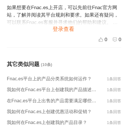
如果想要在Fnac.es上开店，可以先前往Fnac官方网
站，了解并阅读其平台规则和要求。如果还有疑问，
可以联系Fnac.es客服并寻求他们的帮助和建议。 此
登录查看
外，您也可以考虑选择ESG跨境电商作为您的合作伙
伴，我们提供全球开店、运营等跨境电商服务，包括
0
0
帮助客户快速入住各大国际电商平台，如Fnac.es，同
时提供专业的运营、客服、物流及市场推广等全方位
电商解决方案。
其它类似问题
(10条)
Fnac.es平台上的产品分类系统如何运作？
1条回答
我如何在Fnac.es平台上创建我的产品描述和图片？
1条回答
在Fnac.es平台上出售的产品需要满足哪些标准？
1条回答
我如何在Fnac.es上创建优惠活动和促销？
1条回答
我如何在Fnac.es上创建我的产品目录？
1条回答