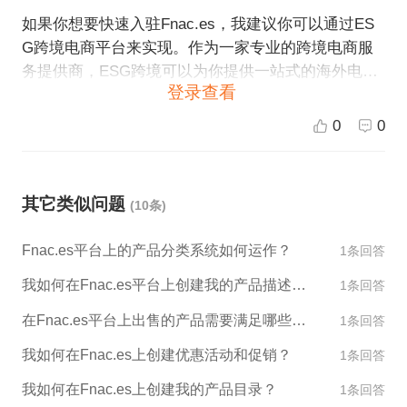
如果你想要快速入驻Fnac.es，我建议你可以通过ES
G跨境电商平台来实现。作为一家专业的跨境电商服
务提供商，ESG跨境可以为你提供一站式的海外电商
登录查看
解决方案，帮助你快速进入Fnac.es等全球领先的跨境
电商平台，从而开展全球业务。 具体来说，ESG跨境
0
0
可以提供以下服务： 1.平台入驻：ESG跨境可以为你
提供一体化的入驻服务，从平台审核、商户认证、品
牌备案、商品上架等环节提供全程支持。 2.仓储物
其它类似问题
(10条)
流：ESG跨境拥有全球跨境仓储及物流网络，可以为
你提供一站式仓储、配送、退换货服务，帮助你实现
Fnac.es平台上的产品分类系统如何运作？
1条回答
快速送达。 3.海外营销：ESG跨境拥有海内外多渠道
营销推广服务体系，包括搜索引擎优化、社交媒体营
我如何在Fnac.es平台上创建我的产品描述和图片？
1条回答
销、跨境电商平台营销等，助力你的产品尽快被消费
在Fnac.es平台上出售的产品需要满足哪些标准？
1条回答
者所知。 如果你有兴趣申请入驻Fnac.es或者其他的
跨境电商平台，欢迎联系ESG跨境，我们将竭诚为你
我如何在Fnac.es上创建优惠活动和促销？
1条回答
服务！
我如何在Fnac.es上创建我的产品目录？
1条回答