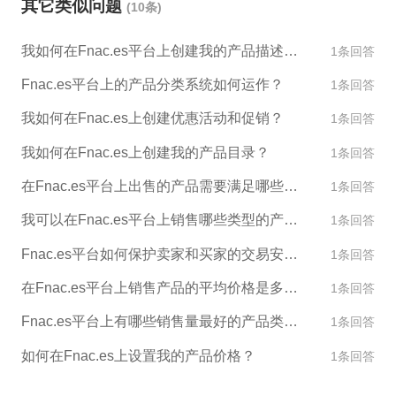
其它类似问题
(10条)
Fnac.es平台提供能够证明您的清白的证据，例如交易
记录、商品照片等。 如果Fnac.es平台拒绝解封您的
我如何在Fnac.es平台上创建我的产品描述和图片？
1条回答
店铺，您可以考虑寻求法律援助并向Fnac.es平台提起
诉讼。当然，ESG跨境电商也能够为您提供更专业的
Fnac.es平台上的产品分类系统如何运作？
1条回答
一对一咨询服务，帮您更好地解决跨境电商相关问
我如何在Fnac.es上创建优惠活动和促销？
1条回答
题。
我如何在Fnac.es上创建我的产品目录？
1条回答
在Fnac.es平台上出售的产品需要满足哪些标准？
1条回答
我可以在Fnac.es平台上销售哪些类型的产品？
1条回答
Fnac.es平台如何保护卖家和买家的交易安全？
1条回答
在Fnac.es平台上销售产品的平均价格是多少？
1条回答
Fnac.es平台上有哪些销售量最好的产品类别？
1条回答
如何在Fnac.es上设置我的产品价格？
1条回答