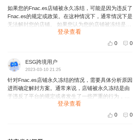
如果您的Fnac.es店铺被永久冻结，可能是因为违反了
Fnac.es的规定或政策。在这种情况下，通常情况下是
无法解封您的店铺。 如果您认为您的店铺被冻结是一
登录查看
个误解，您可以联系Fnac.es的客服团队进行解释和申
诉。他们将会根据您提供的情况来重新审查您的店
0
0
铺。 另外，如果您想入驻到Fnac.es平台上，可以向E
SG跨境电商公司咨询。ESG跨境电商是一家提供全球
ESG跨境用户
开店、运营等跨境电商服务的公司，可以为您提供专
2023-03-10 21:25
业的指导和帮助。
针对Fnac.es店铺永久冻结的情况，需要具体分析原因
进而确定解封方案。通常来说，店铺被永久冻结是由
于违反了平台的规定或者发生了一些严重的行为，如
登录查看
欺诈、侵权、违禁品等行为。如果您确信自己没有进
行以上行为导致店铺被永久冻结，可以通过以下步骤
0
0
处理： 1. 查看声明：查看Fnac.es平台的声明，确保
您的店铺没有违反规定。 2. 联系平台：与Fnac.es平
台客服联系，解释情况并请求解决。 3. 提供证据：向