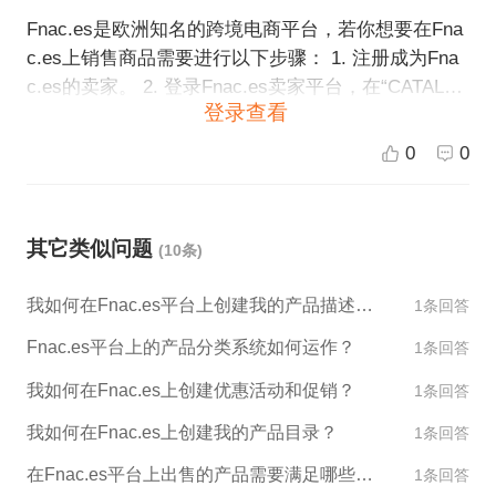
Fnac.es是欧洲知名的跨境电商平台，若你想要在Fna
c.es上销售商品需要进行以下步骤： 1. 注册成为Fna
c.es的卖家。 2. 登录Fnac.es卖家平台，在“CATALO
登录查看
GUE”中选择“Products”，点击“Add a product”上传商
品。 3. 填写商品基本信息，如商品名称、描述、价
0
0
格、库存等。 4. 上传商品图片，图片需要高清清晰且
为JPEG、GIF、PNG、BMP格式。 5. 确认商品信息
无误后，提交审核。 6. 审核通过后，商品将会被发布
其它类似问题
(10条)
在Fnac.es上供购买。 为了获得更好的销售效果，建
议在上传商品时，尽量完善商品信息、提高商品图片
我如何在Fnac.es平台上创建我的产品描述和图片？
1条回答
的清晰度、更新商品库存等，从而提高商品的曝光率
和购买率。
Fnac.es平台上的产品分类系统如何运作？
1条回答
我如何在Fnac.es上创建优惠活动和促销？
1条回答
我如何在Fnac.es上创建我的产品目录？
1条回答
在Fnac.es平台上出售的产品需要满足哪些标准？
1条回答