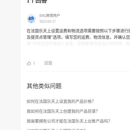
1个回答
ESG跨境用户
2023-03-17
在法国乐天上设置运费和物流选项需要按照以下步骤进行操作： 1. 登录乐天卖家中心，并选择“物流管理”选项。 2. 
及提货点管理”选项，填写您的运费、物流信息，并确认您选择的运输
理”中添加您的承运人信息，您需要填写承运人的名称、地址、电话号码等相关信息。 
置不同的运费，同时您也可以支持多个运输业务、不同的快递公司和物流配送方式。 ES
境电商业务，提供完善的物流及运营支持，让您的产品更
与服务，我们将非常愿意为您提供帮助。
1
回复
其他类似问题
如何在法国乐天上设置我的产品价格？
我如何在法国乐天上创建我的产品目录？
我需要拥有公司才能在法国乐天上出售产品吗？