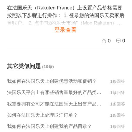
在法国乐天（Rakuten France）上设置产品价格需要
按照以下步骤进行操作： 1. 登录您的法国乐天卖家后
台账户。 2. 点击“我的乐天市场”（Mon Rakuten）菜
登录查看
单，然后选择“我的商品”（Mes Produits）。 3. 选择
您想要设置价格的产品，点击“编辑”（Modifier）按
0
0
钮。 4. 在“价格设置”（Paramètres de prix）部分，输
入您想要的价格，包括销售价和原价。 5. 设置好价格
后，点击“保存更改”（Enregistrer les modifications）
其它类似问题
(10条)
按钮即可完成设置。 请注意，在设置价格时，应考虑
到运输、关税和其他成本等因素，以确保您的产品的
我如何在法国乐天上创建优惠活动和促销？
1条回答
价格可以在市场上具有竞争力，并且您在交易中能够
获得足够的利润。
法国乐天平台上有哪些销售量最好的产品类别？
1条回答
我需要拥有公司才能在法国乐天上出售产品吗？
1条回答
如何在法国乐天上处理取消订单？
1条回答
我如何在法国乐天上创建我的产品目录？
1条回答