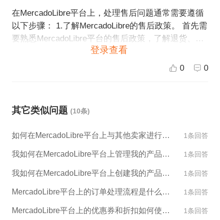
在MercadoLibre平台上，处理售后问题通常需要遵循
以下步骤： 1.了解MercadoLibre的售后政策。 首先需
要熟悉MercadoLibre平台的售后政策，了解退货、换
登录查看
货、维修等具体流程和规则。这样可以更好地处理售
后问题，保护自己的权益。 2.及时与买家沟通。 发现
0
0
售后问题需要及时与买家联系，确认问题的具体情
况，尽快找到解决问题的方案，尽量达成双方都满意
的解决方案。 3.发起售后申请。 在MercadoLibre平台
其它类似问题
(10条)
上，买家可以发起售后申请，卖家需要及时响应处
理。如果需要进行退货、换货、维修等一系列售后操
如何在MercadoLibre平台上与其他卖家进行交流和合作？
1条回答
作，卖家需要根据平台规则及时处理。 4.处理售后问
题。 处理售后问题期间，需要及时更新订单状态，保
我如何在MercadoLibre平台上管理我的产品库存？
1条回答
证买家能够得到及时的反馈。如果需要协调平台客服
我如何在MercadoLibre平台上创建我的产品描述和图片？
1条回答
介入，可以通过平台上的在线客服渠道寻求帮助。 总
的来说，处理售后问题需要及时、专业的态度，同时
MercadoLibre平台上的订单处理流程是什么样的？
1条回答
需要遵循平台规则，处理好买卖双方的矛盾，维护好
MercadoLibre平台上的优惠券和折扣如何使用？
1条回答
电商生态的秩序。