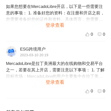
如果您想要在MercadoLibre开店，以下是一些需要注
意的事项： 1. 准备好您的资料：在注册和开店之前，
您需要准备好您的证件和资料。具体而言，您需要提
登录查看
供您的个人身份证明、营业执照、银行账户信息和税
务登记号码等信息。 2. 熟悉平台规则：在注册之前，
0
0
您需要熟悉平台的规则和政策。这包括销售政策、退
货政策、支付政策和安全政策等。 3. 选择适合的店铺
ESG跨境用户
类型：在注册时，您需要选择适合您的业务的店铺类
2023-03-10 20:19
型。MercadoLibre有不同的店铺类型，包括免费店
MercadoLibre是拉丁美洲最大的在线购物和交易平台
铺、高级店铺、品牌店铺等。 4. 编写好产品描述：在
之一，若要在其上开店，需要注意以下事项： 1. 了解
发布商品时，您需要编写详细的产品描述，并附上高
目标市场：MercadoLibre的用户主要集中在拉丁美洲
质量的图片。这样可以让顾客更好地了解您的产品，
登录查看
地区，要深入了解这些国家的消费者习惯、文化背
提高购买率和信任度。 5. 充分利用平台的营销工具：
景，针对性地开展营销和推广活动。 2. 注册账号：在
MercadoLibre提供了很多营销工具，包括促销活动、
0
0
MercadoLibre上开店，首先需要注册一个账号。 3. 选
广告推广等。您可以利用这些工具来提升您的店铺曝
择合适的销售方式：MercadoLibre提供了多种销售方
光率和销售量。 总的来说，如果您决定在MercadoLib
式，包括自营和第三方平台，根据自身情况选择合适
re开店，需要认真熟悉平台政策规则，打造专业的店