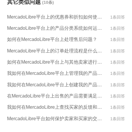
其它类似问题
(10条)
的选项。 4. 提供准确的商品信息：在平台上销售商品
铺形象，并通过有效的运营方式吸引更多客户。
时，要提供详细、准确的商品信息，包括商品名称、
MercadoLibre平台上的优惠券和折扣如何使用？
1条回答
价格、描述、图片等。 5. 确定合适的售后服务政策：
在平台上出售商品后，要提供完善的售后服务政策，
MercadoLibre平台上的产品分类系统如何运作？
1条回答
包括退货、换货、维修等。 6. 推广自己的店铺：在M
如何在MercadoLibre平台上处理售后问题？
1条回答
ercadoLibre上开店后，要适时地推广自己的店铺，吸
引更多的消费者前来购买商品。 以上是在MercadoLib
MercadoLibre平台上的订单处理流程是什么样的？
1条回答
re上开店需要注意的几点事项，希望能对您有所帮
如何在MercadoLibre平台上与其他卖家进行交流和合作？
1条回答
助。
我如何在MercadoLibre平台上管理我的产品库存？
1条回答
我如何在MercadoLibre平台上创建我的产品描述和图片？
1条回答
在MercadoLibre平台上出售的产品需要满足哪些标准？
1条回答
我如何在MercadoLibre上查找买家的反馈和评论？
1条回答
MercadoLibre平台如何保护卖家和买家的交易安全？
1条回答