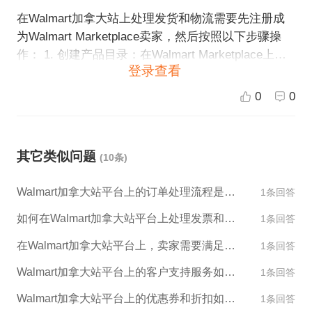
在Walmart加拿大站上处理发货和物流需要先注册成
为Walmart Marketplace卖家，然后按照以下步骤操
作： 1. 创建产品目录：在Walmart Marketplace上创
登录查看
建您的产品目录并填写产品信息。 2. 接受订单：当有
顾客下单后，您需要在Walmart Marketplace上接受订
0
0
单。 3. 准备订单：准备订单包括产品包装、配送标签
打印和产品放置在运输盒中。 4. 发货：将包裹交给物
流公司并向Walmart Marketplace更新订单状态，包括
其它类似问题
(10条)
发货跟踪号码和预计送达日期。 5. 物流跟踪：使用物
流跟踪功能监控订单运输过程，确保商品能够按时送
Walmart加拿大站平台上的订单处理流程是什么样的？
1条回答
达客户手中。 在这个过程中，您可以选择自行处理物
流，或选择使用Walmart Marketplace的物流解决方
如何在Walmart加拿大站平台上处理发票和税收问题？
1条回答
案，例如Sellbrite等。如果您选择自行处理物流，需
在Walmart加拿大站平台上，卖家需要满足哪些要求才能销售产品？
1条回答
要选择一个可靠的物流供应商，并确保他们能够按
时、安全地将您的产品运输到目的地。
Walmart加拿大站平台上的客户支持服务如何运作？
1条回答
Walmart加拿大站平台上的优惠券和折扣如何使用？
1条回答