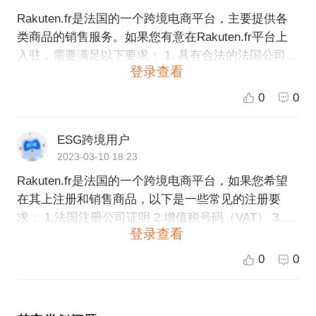
Rakuten.fr是法国的一个跨境电商平台，主要提供各
类商品的销售服务。如果您有意在Rakuten.fr平台上
入驻，需要满足以下要求： 1. 具有合法的法国公司或
登录查看
者个体经营者身份； 2. 具有法国递送地址、电话等联
系方式； 3. 提供针对法国市场的产品，并遵守法国的
0
0
相关法规和标准； 4. 提供具有竞争力的价格和良好的
售后服务。 以上是Rakuten.fr平台入驻的基本要求，
ESG跨境用户
您可以前往Rakuten.fr网站进行详细了解并进行注
2023-03-10 18:23
册。如果您需要更多相关服务，可以联系我们ESG跨
Rakuten.fr是法国的一个跨境电商平台，如果您希望
境电商，我们将竭诚为您服务。
在其上注册和销售商品，以下是一些常见的注册要
求： 1.法国注册公司证明 2.增值税号码（VAT） 3.银
登录查看
行账户和信用卡信息 4.商品库存和物流方案 5.详细的
产品描述和照片 6.遵守平台销售政策和规定 注意：具
0
0
体要求可能因个人、公司、产品和地区不同而有所不
同。建议您在注册前与Rakuten.fr平台的客服人员联
系以获取更准确的信息。