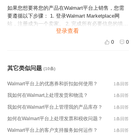
如果您想要将您的产品在Walmart平台上销售，您需
要遵循以下步骤： 1. 登录Walmart Marketplace网
站，注册成为一个卖家。 2. 完成所有必要信息的填
登录查看
写，包括商业信息、税务信息和银行账户信息等。 3.
在"Add Products"页面上添加您的产品，并提供所有
0
0
必要信息，例如描述和图片等。 4. 确认和提交您的产
品信息。Walmart将会审核您的申请，并在审核通过
后启用您的卖家账户，您就可以开始销售您的产品
其它类似问题
(10条)
了。 请注意，申请入驻Walmart Marketplace需要满
足一些特定的资格要求，例如您需要拥有一个美国的
Walmart平台上的优惠券和折扣如何使用？
1条回答
营业执照，并且您的产品需要符合Walmart的质量标
准。如果您需要更多的帮助或有任何问题，欢迎向ES
我如何在Walmart上处理发货和物流？
1条回答
G跨境电商寻求协助。
我如何在Walmart平台上管理我的产品库存？
1条回答
如何在Walmart平台上处理发票和税收问题？
1条回答
Walmart平台上的客户支持服务如何运作？
1条回答