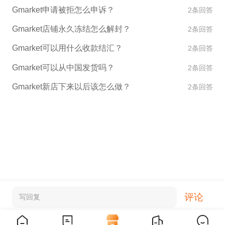
Gmarket申请被拒怎么申诉？
2条回答
Gmarket店铺永久冻结怎么解封？
2条回答
Gmarket可以用什么收款结汇？
2条回答
Gmarket可以从中国发货吗？
2条回答
Gmarket新店下来以后该怎么做？
2条回答
评论
写回复