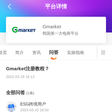
平台详情
Gmarket
韩国第一大电商平台
问答
首页
简介
资讯
实操指南
Gmarket注册教程？
2022-03-29 16:13
全部问答
(1条)
ESG跨境用户
2023-03-10 18:50