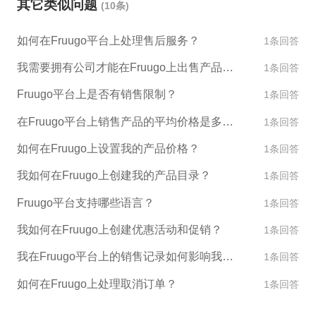
其它类似问题
(10条)
外，您还需要遵守Fruugo的卖家服务条款和要求。 注
请和店铺运营。
意：Fruugo的官方语言为英语，因此入驻申请和后续
如何在Fruugo平台上处理售后服务？
1条回答
操作都需要使用英语完成。另外，Fruugo需要卖家支
付20%的佣金和每笔销售的固定费用作为平台使用
我需要拥有公司才能在Fruugo上出售产品吗？
1条回答
费。
Fruugo平台上是否有销售限制？
1条回答
在Fruugo平台上销售产品的平均价格是多少？
1条回答
如何在Fruugo上设置我的产品价格？
1条回答
我如何在Fruugo上创建我的产品目录？
1条回答
Fruugo平台支持哪些语言？
1条回答
我如何在Fruugo上创建优惠活动和促销？
1条回答
我在Fruugo平台上的销售记录如何影响我的账户评级？
1条回答
如何在Fruugo上处理取消订单？
1条回答