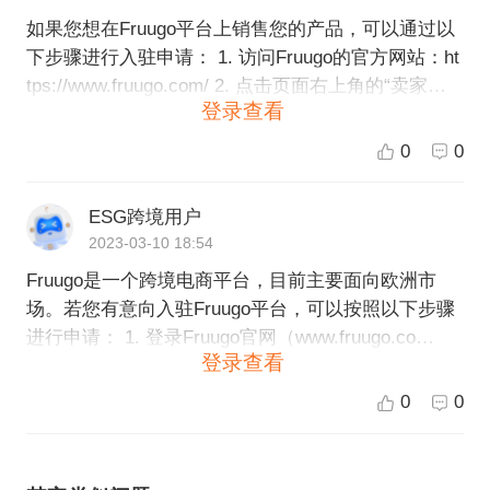
如果您想在Fruugo平台上销售您的产品，可以通过以
下步骤进行入驻申请： 1. 访问Fruugo的官方网站：ht
tps://www.fruugo.com/ 2. 点击页面右上角的“卖家中
登录查看
心”（Seller Centre）按钮。 3. 在登录页面上，输入您
的电子邮件地址和密码，如果没有账户，请先注册一
0
0
个Fruugo账户。 4. 一旦登录成功，您将进入Fruugo的
卖家中心。在此处，您需要填写有关您和您的公司的
ESG跨境用户
详细信息，并上传您的产品目录和价格列表。 5. Fruu
2023-03-10 18:54
go工作人员将会核实您提交的信息和产品列表，如果
Fruugo是一个跨境电商平台，目前主要面向欧洲市
您的申请符合要求，将会给您发一封电子邮件确认您
场。若您有意向入驻Fruugo平台，可以按照以下步骤
的申请已被接受。 6. 您需要完成关于付款和发货方式
进行申请： 1. 登录Fruugo官网（www.fruugo.co
的设置，以及其他必要的设置。 7. 完成上述步骤后，
登录查看
m），并点击页面上方的“Sell on Fruugo”按钮。 2. 完
您就可以在Fruugo上开始销售您的产品了。Fruugo会
成网站上的入驻申请表格，包括个人/公司信息、产品
按照您设定的方式处理客户订单，并将款项转账到您
0
0
类别等内容。 3. 提交申请表格并等待Fruugo审核。一
的账户上。 如果您有进一步的问题或需要技术支持，
般情况下，审核结果会在1-2周内发出。 4. 如果申请
请联系Fruugo的卖家服务中心。作为跨境电商服务
通过，您需要设置账户和店铺并上传产品信息。此
商，ESG跨境电商也能够帮助您完成Fruugo的入驻申