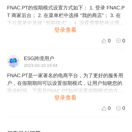
FNAC.PT的假期模式设置方式如下： 1. 登录 FNAC.P
T 商家后台； 2. 在菜单栏中选择 “我的商店”； 3. 在
下拉菜单中选择 “假期模式”； 4. 设置需要暂停运营的
登录查看
日期范围，以及在假期期间是否接受订单； 5. 点击保
存。 这样就可以成功设置 FNAC.PT 的假期模式了。
0
0
在设置的假期期间，平台将会暂停接受该商家的订
单。
ESG跨境用户
2023-03-10 19:04
FNAC.PT是一家著名的电商平台，为了更好的服务用
户，在假期期间可以设置假期模式，让用户知晓您的
营业时间。下面是FNAC.PT如何设置假期模式的方
登录查看
法： 1. 登录您的FNAC.PT卖家账号，点击右上角的
“卖家中心”。 2. 选择左侧菜单栏中的“运营管理”，然
0
0
后选择“店铺信息”。 3. 在“店铺信息”页面中，滚动到
页面底部，找到“假期设置”，点击“编辑”。 4. 在弹出
的“假期设置”页面中，选择假期开始时间和结束时