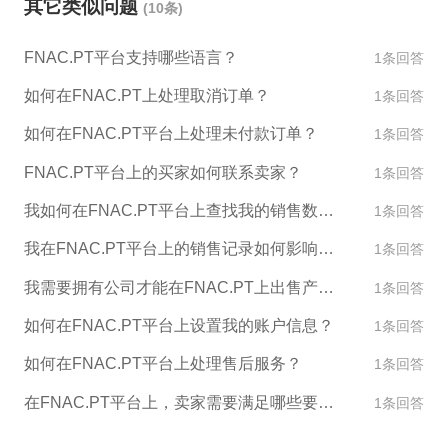
其它类似问题
(10条)
间。 5. 输入假期期间的留言提示，让顾客知道您的营
业时间。 6. 点击“保存”，完成假期设置。 完成上述步
FNAC.PT平台支持哪些语言？
1条回答
骤后，您的店铺就进入了假期模式，顾客在访问您的
店铺时，会看到您设定的假期留言提醒。注意，您无
如何在FNAC.PT上处理取消订单？
1条回答
法在假期期间接收到新订单，所以要提前设置好假期
如何在FNAC.PT平台上处理未付款订单？
1条回答
模式。
FNAC.PT平台上的买家如何联系卖家？
1条回答
我如何在FNAC.PT平台上查找我的销售数据和报告？
1条回答
我在FNAC.PT平台上的销售记录如何影响我的账户评级？
1条回答
我需要拥有公司才能在FNAC.PT上出售产品吗？
1条回答
如何在FNAC.PT平台上设置我的账户信息？
1条回答
如何在FNAC.PT平台上处理售后服务？
1条回答
在FNAC.PT平台上，卖家需要满足哪些要求才能销售产品？
1条回答