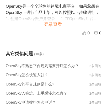
OpenSky是一个全球性的跨境电商平台，如果您想在
OpenSky上进行产品上架，可以按照以下步骤进行：
1. 创建OpenSky账户并登录。 2. 在OpenSky后台管
登录查看
理系统中，使用产品管理功能，上传要上架的产品图
片、描述和价格等相关信息。 3. 设置产品的发货方式
0
0
和退换货政策。 4. 确认产品信息无误后，将其提交到
OpenSky审核。 5. 在审核通过后，您的产品就可以在
OpenSky上销售了。 需要注意的是，OpenSky对于上
其它类似问题
(10条)
架产品的质量和合规性有高要求。因此，在上架产品
之前，您需要仔细核对产品信息，并确保其符合Open
OpenSky不熟悉平台规则需要开店怎么办？
2条回答
Sky的上架要求。同时，您还需要遵守OpenSky的规
则和流程，保证自己的账户和店铺受到良好的评价。
OpenSky怎么快速入驻？
2条回答
OpenSky的平台规则是什么?
2条回答
OpenSky入驻难、上手缓慢怎么办？
2条回答
OpenSky申请被拒怎么申诉？
2条回答