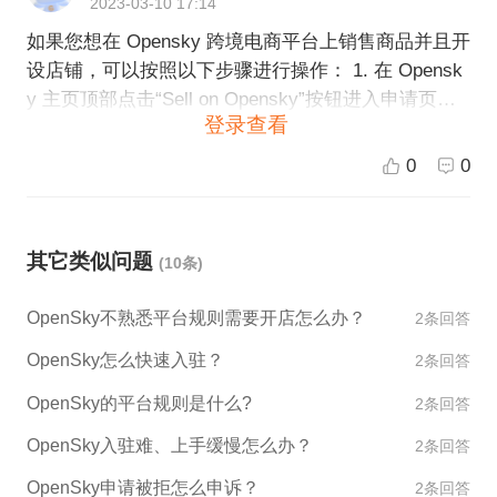
2023-03-10 17:14
ky平台前，建议您仔细阅读平台的相关政策和规定，
如果您想在 Opensky 跨境电商平台上销售商品并且开
例如：平台收取的佣金、退款政策等。同时，在店铺
设店铺，可以按照以下步骤进行操作： 1. 在 Opensk
的运营过程中需要注意维护好商品质量及售后服务，
y 主页顶部点击“Sell on Opensky”按钮进入申请页
提升顾客满意度，增加店铺销售额。如果您需要更多
登录查看
面。 2. 在申请页面输入您的联系方式和账户信息。 3.
帮助或有任何疑问，欢迎联系ESG跨境电商获取更多
填写店铺信息，在此处输入您的店铺名称和描述，以
信息。
0
0
便让客户了解您的业务。 4. 填写商品信息，包括产品
名称、价格、库存等信息。 5. 提交申请并等待审查。
Opensky 团队会在2个工作日内审查您的申请并决定
其它类似问题
(10条)
是否批准。 如果您的申请被批准，您将被通知并可以
开始在 Opensky 上销售商品。如果您需要更多帮助或
OpenSky不熟悉平台规则需要开店怎么办？
2条回答
如果有任何疑问，请联系 Opensky 官方客服或者ES
G跨境电商。
OpenSky怎么快速入驻？
2条回答
OpenSky的平台规则是什么?
2条回答
OpenSky入驻难、上手缓慢怎么办？
2条回答
OpenSky申请被拒怎么申诉？
2条回答