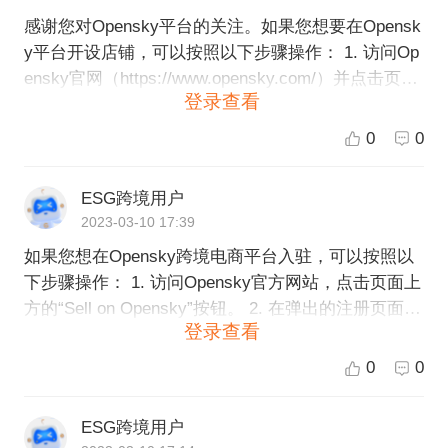
感谢您对Opensky平台的关注。如果您想要在Opensk
y平台开设店铺，可以按照以下步骤操作： 1. 访问Op
ensky官网（https://www.opensky.com/）并点击页面
登录查看
右上角的“Sell on Opensky”按钮。 2. 在弹出的注册页
面上填写相关信息，包括您的姓名、电子邮件地址、
0
0
公司名称等信息。 3. 阅读Opensky平台的卖家协议并
同意。 4. 按照页面提示填写您的店铺信息，包括店铺
ESG跨境用户
名称、店铺描述、产品信息等。 5. 确认您的银行账户
2023-03-10 17:39
信息以及收款方式。 6. 提交您的店铺申请，等待Ope
如果您想在Opensky跨境电商平台入驻，可以按照以
nsky平台审核。 完成以上步骤后，您的申请将会被O
下步骤操作： 1. 访问Opensky官方网站，点击页面上
pensky平台审核。审核通过后，您就可以登录您的卖
方的“Sell on Opensky”按钮。 2. 在弹出的注册页面中
家后台，开始在Opensky平台上销售产品。 如果您有
登录查看
填写相关信息，包括店铺名称、产品类型、联系人信
任何问题或需要帮助，可以随时联系Opensky平台的
息等，并完成账户注册。 3. 在注册完成后，进入自己
客服团队。另外，我也很乐意帮助您进一步了解Open
0
0
的商家后台，在平台设置中配置店铺信息、物流方式
sky平台，如果您对ESG跨境电商有兴趣，我们可以
等。 4. 上架您的商品，等待平台审核通过。 5. 平台
为您提供更多的帮助和支持。
ESG跨境用户
审核通过后，即可开始销售您的商品。 在入驻Opens