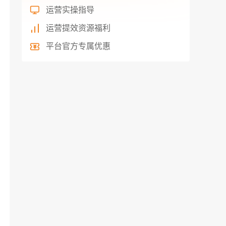
运营实操指导
运营提效资源福利
平台官方专属优惠
最新文章
ManoMano平台入驻条件和费用
1
2023-03-09
ManoMano十大最有趣的热销产品，第一名很应季，最后一名你绝对想不到
2
2022-10-12
入驻manomano的优势
3
2022-06-16
manomaono平台常见问题
4
2022-06-13
工厂卖家可以入驻ManoMano吗？
5