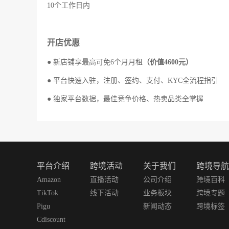
10个工作日内
开店优惠
● 新店铺享最高可免6个月月租
（价值4600元）
● 平台快速入驻，注册、签约、支付、KYC全流程指引
● 独家平台数据，最佳竞争价格、热卖品类全掌握
平台介绍
跨境活动
关于我们
跨境导航
Amazon
直播活动
公司介绍
跨境百科
TikTok
线下活动
业务板块
跨境专题
Pigu
新闻动态
跨境标签
Cdiscount