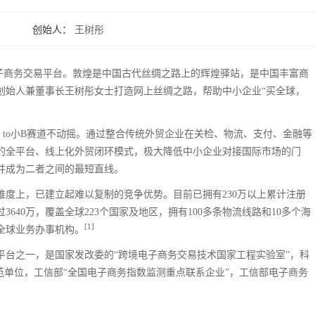
创始人：
王树彤
境电子商务交易平台。敦煌是中国古代丝绸之路上的辉煌驿站，是中国丰富商
创始人兼董事长王树彤女士打造网上丝绸之路，帮助中小企业“买全球，
 to小B赛道不动摇。通过整合传统外贸企业在关检、物流、支付、金融等
的全平台、线上化外贸闭环模式，极大降低中小企业对接国际市场的门
并成为二者之间的最短直线。
度上，已建立起难以复制的竞争优势。目前已拥有230万以上累计注册
3640万，覆盖全球223个国家及地区，拥有100多条物流线路和10多个海
[1]
全球业务办事机构。
平台之一，是国家发改委的“跨境电子商务交易技术国家工程实验室”，科
范单位，工信部“全国电子商务指数监测重点联系企业”，工信部电子商务