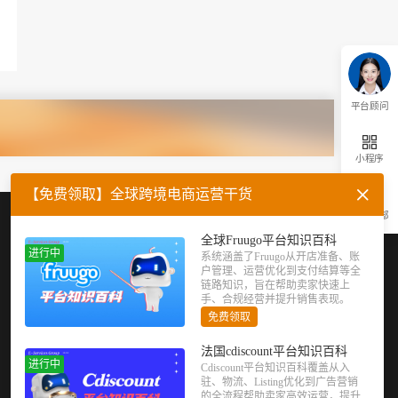
2022-12-26
速卖通、敦煌网和wish三者平台规则的区别
6
2022-10-17
敦煌网如何进行身份认证,敦煌网个人身份认证
7
2022-07-05
平台顾问
敦煌网卖家如何开店注册,敦煌网国际站怎么找卖家信息
8
2022-07-05
小程序
敦煌网搜索关键词追踪,敦煌网关键词搜索追踪
9
【免费领取】全球跨境电商运营干货
2022-07-05
返回顶部
敦煌网通过行业搜索词,敦煌网搜索词追踪
企业微信
官方公众号
10
全球Fruugo平台知识百科
2022-07-05
进行中
系统涵盖了Fruugo从开店准备、账
户管理、运营优化到支付结算等全
链路知识，旨在帮助卖家快速上
手、合规经营并提升销售表现。
免费领取
法国cdiscount平台知识百科
进行中
Cdiscount平台知识百科覆盖从入
驻、物流、Listing优化到广告营销
的全流程帮助卖家高效运营，提升