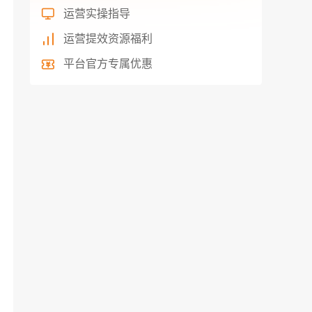
运营实操指导
运营提效资源福利
平台官方专属优惠
最新文章
敦煌网SKU作弊产品处分讲解
1
2023-01-16
敦煌网商品主动广告及其特征讲解
2
2023-01-12
敦煌网店铺设置和营销活动讲解
3
2023-01-11
敦煌网卖家如何能力让店铺信息展现的了解明了？
4
2023-01-10
敦煌网墨西哥3C特货专线具体说明
5