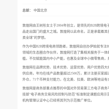
总部：
中国北京
敦煌网由王树彤女士于2004年创立，是领先的B2B跨
品走出国门的盛大之城。敦煌网以此命名，正是承载着其
卖全球”的梦想。
作为中国B2B跨境电商领跑者，敦煌网自创办伊始就专注B
领域的生态圈合作伙伴，敦煌网打造了集相关服务于一体
槛，不仅赋能国内中小产能，也惠及全球中小微零售商，
敦煌网在品牌优势、技术优势、运营优势、用户优势四大维
供应商，年均在线产品数量超过2500万，累计注册买家超过
外仓，71个币种支付能力，在北美、拉美、欧洲等地设有
敦煌网是商务部重点推荐的中国对外贸易第三方电子商务
技部“电子商务交易风险控制与防范”标准制定课题应用示
机构管理认证中心已经将其列为示范推广单位。