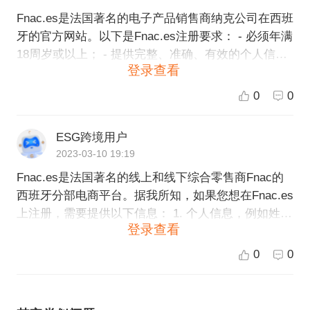
Fnac.es是法国著名的电子产品销售商纳克公司在西班
牙的官方网站。以下是Fnac.es注册要求： - 必须年满
18周岁或以上； - 提供完整、准确、有效的个人信
登录查看
息，包括姓名、出生日期、地址、电子邮箱和电话
等； - 创建一个用于登录的用户名和密码； - 接受网
0
0
站的使用条款和隐私政策； - 可能需要提供一些额外
信息，例如身份证件或银行卡信息，以完成购买或支
ESG跨境用户
付等交易流程。 注册过程相对简单快捷，用户只需填
2023-03-10 19:19
写必要信息并按照页面提示逐步操作即可。
Fnac.es是法国著名的线上和线下综合零售商Fnac的
西班牙分部电商平台。据我所知，如果您想在Fnac.es
上注册，需要提供以下信息： 1. 个人信息，例如姓
登录查看
名、地址、电子邮件地址和联系电话等； 2. 支付信
息，例如信用卡信息或Paypal账户信息等； 3. 选购商
0
0
品时，需要提供商品的详细信息和所需数量等。 此
外，具体的注册要求可能会根据不同的情况而有所不
同，建议您在注册之前仔细阅读注册页面上的相关说