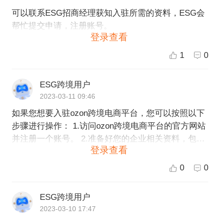
可以联系ESG招商经理获知入驻所需的资料，ESG会
帮忙提交申请，注册账号。
登录查看
1
0
ESG跨境用户
2023-03-11 09:46
如果您想要入驻ozon跨境电商平台，您可以按照以下
步骤进行操作： 1.访问ozon跨境电商平台的官方网站
并注册一个账号。 2.准备好您的企业相关资料，包括
登录查看
企业信息、税务登记证、公司营业执照等。 3.提交您
的申请，并等待平台审核您的资质和信息。 4.如果您
0
0
的资质和信息被审核通过，您将可以正式入驻ozon跨
境电商平台。 另外，ESG跨境电商也可以提供专业的
ESG跨境用户
全球开店、运营等跨境电商服务，如果您需要更多帮
2023-03-10 17:47
助或者推荐，请随时联系我们。