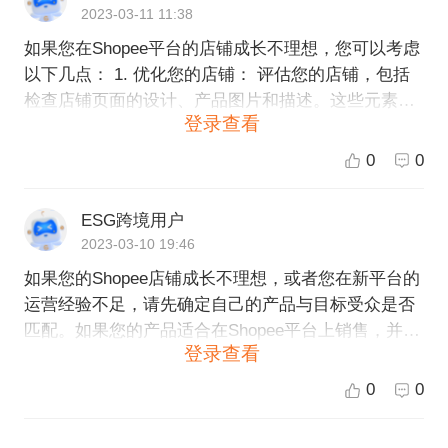
2023-03-11 11:38
如果您在Shopee平台的店铺成长不理想，您可以考虑
以下几点： 1. 优化您的店铺： 评估您的店铺，包括
检查店铺页面的设计、产品图片和描述。这些元素对
登录查看
于吸引潜在客户非常重要，通过确保这些元素的完善
可以提升您的店铺吸引力。 2. 推广您的店铺： 使用S
0
0
hopee自身的推广工具来增加您的店铺曝光度，例如S
hopee广告、特价促销和免邮费等。 3. 加强客户服
ESG跨境用户
务： 提供优质的客户服务可以提高客户满意度和口
2023-03-10 19:46
碑，从而吸引更多的潜在客户以及促进订单的转化。
如果您的Shopee店铺成长不理想，或者您在新平台的
4. 寻求专业的跨境电商服务机构的支持： 如果您在跨
运营经验不足，请先确定自己的产品与目标受众是否
境电商平台的运营经验不足，您可以寻求专业的跨境
匹配。如果您的产品适合在Shopee平台上销售，并且
电商服务机构的支持，例如ESG跨境电商服务团队。
登录查看
您已经明确了目标受众，建议您考虑以下几点： 1.店
我们可以为您提供全球开店、产品策划、广告投放、
铺设计：优化您的店铺设计，包括店铺名称、店铺头
客户服务等一系列全方位的服务，让您的店铺能够更
0
0
图、背景、店铺介绍等。这些元素将会影响到消费者
快、更稳健的成长。 如果您对ESG跨境电商服务有兴
对您店铺的第一印象。 2.产品信息：投入时间和精力
趣，可以访问我们的官网https://www.esg.com.cn/，