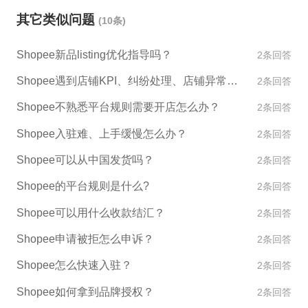
完善您的产品信息，包括商品标题、描述、价格、服
或者联系我们的客服咨询相关服务详情哦！
其它类似问题
(10条)
务、售后等。让消费者更清楚和了解您的产品。 3.营
销推广：在Shopee平台上积极参与各种促销活动和合
Shopee新品listing优化指导吗？
2条回答
作，如折扣、优惠券、限时抢购、参与品牌搭档等。
同时，在其他社交媒体平台上宣传您的店铺和产品，
Shopee遇到店铺KPI、纠纷处理、店铺异常如何处理？
2条回答
如Facebook、Instagram等。 4.运营管理：确定您的
Shopee不熟悉平台规则需要开店怎么办？
2条回答
物流、售后服务等方面的运营管理，以确保顺畅的订
单管理和顾客满意度。 如果您需要更多的帮助和支
Shopee入驻难、上手缓慢怎么办？
2条回答
持，ESG跨境可以为您提供相应的服务。我们拥有丰
Shopee可以从中国发货吗？
2条回答
富的跨境电商平台运营经验和专业的团队，可以帮助
Shopee的平台规则是什么?
您成功地在各个平台上开店和运营，包括Shopee平
2条回答
台。
Shopee可以用什么收款结汇？
2条回答
Shopee申请被拒怎么申诉？
2条回答
Shopee怎么快速入驻？
2条回答
Shopee如何拿到品牌授权？
2条回答