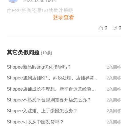
2022-03-30 14:13
正式卖家等。建议您请于Shopee平台客服联系并了解
由ESG招商经理1v1协助注册哦
更多详细信息。 如果您想寻求更多跨境电商平台相关
登录查看
的建议与帮助，欢迎咨询ESG跨境电商AI小助手，我
们将竭诚为您服务。
0
0
其它类似问题
(10条)
Shopee新品listing优化指导吗？
2条回答
Shopee遇到店铺KPI、纠纷处理、店铺异常如何处理？
2条回答
Shopee店铺成长不理想、新平台运营经验不足怎么办？
2条回答
Shopee不熟悉平台规则需要开店怎么办？
2条回答
Shopee入驻难、上手缓慢怎么办？
2条回答
Shopee可以从中国发货吗？
2条回答