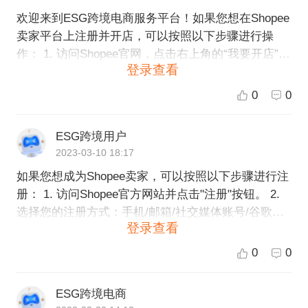
欢迎来到ESG跨境电商服务平台！如果您想在Shopee
卖家平台上注册并开店，可以按照以下步骤进行操
作： 1. 访问Shopee官网，点击右上角的“我要开店”按
登录查看
钮。 2. 输入您的电子邮件地址并创建一个新密码。 3.
点击“注册”按钮。 4. 输入您的店铺信息，包括店铺名
0
0
称、类别、联系方式等。 5. 阅读并同意Shopee的服
务条款和条件。 6. 点击“继续”按钮，即可成功注册并
ESG跨境用户
开店。 不过，如果您对Shopee平台的开店流程不太
2023-03-10 18:17
熟悉，建议您选择ESG跨境的开店服务，我们将为您
如果您想成为Shopee卖家，可以按照以下步骤进行注
提供专业的开店指导和一站式服务，以确保您的跨境
册： 1. 访问Shopee官方网站并点击"注册"按钮。 2.
电商业务顺利运营。请让我们知道您的需求，我们将
选择您的注册方式：手机/邮箱/社交媒体账号/谷歌账
为您量身定制最适合您的服务方案。
登录查看
号等。 3. 设置您的账号密码并选择您的国家地区。 4.
填写您的基本信息，包括姓名、地址、电话号码等。
0
0
5. 阅读并同意Shopee卖家协议。 6. 点击"注册"按钮完
成注册。 请注意，Shopee平台对卖家的要求较高，
ESG跨境电商
包括需要有一定的信誉积分，需要审核通过才能成为