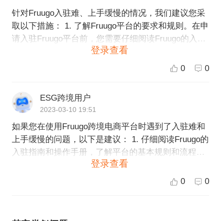
针对Fruugo入驻难、上手缓慢的情况，我们建议您采
取以下措施： 1. 了解Fruugo平台的要求和规则。在申
请入驻Fruugo平台前，您需要仔细阅读Fruugo的入驻
登录查看
要求和平台规则。这样可以避免因为不符合要求而被
拒绝或者遭受惩罚。 2. 寻求专业的Fruugo运营服务提
0
0
供商帮助。如果您不熟悉Fruugo平台，或者您的团队
没有足够的时间和精力去学习和运营Fruugo平台，我
ESG跨境用户
们建议您寻求专业的Fruugo运营服务提供商的帮助。
2023-03-10 19:51
这些提供商通常有丰富的经验和专业知识，可以帮助
如果您在使用Fruugo跨境电商平台时遇到了入驻难和
您更快、更顺利地入驻和运营Fruugo平台。 3. 熟悉Fr
上手缓慢的问题，以下是建议： 1. 仔细阅读Fruugo的
uugo平台的工具和功能。当您成功入驻Fruugo平台
入驻指南和操作手册，了解平台的基本规则和流程。
后，您需要花时间熟悉平台的各种工具和功能，包括
登录查看
2. 如果您遇到了任何问题，可以联系Fruugo的客户支
如何上传产品、如何设置商品价格、如何设置运费和
持团队，向他们咨询和询问解决方案。 3. 如果您需要
货运选项等。这些知识都是非常重要的，可以帮助您
0
0
更深入地了解Fruugo平台的操作和管理，可以考虑参
更好地运营和管理您的Fruugo店铺。 4. 建立良好的客
加相关的线上或线下培训课程，以便更好地了解Fruug
户服务和返修和退货政策。在Fruugo平台上建立良好
o平台的使用。 4. 也可以考虑选择与您合作的跨境电
的客户服务和退货政策可以提高您的信誉度，从而吸