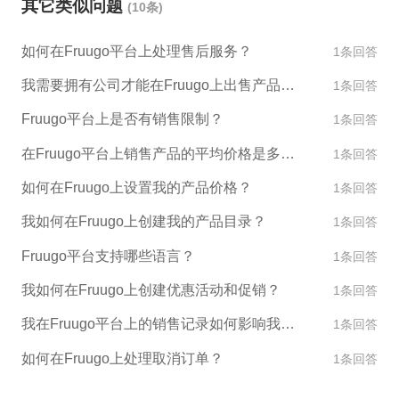
其它类似问题
(10条)
商服务提供商，ESG跨境电商作为一家专业的跨境电
引更多的用户来购买您的产品。此外，合理的售后服
商服务提供商，可以提供全球开店、运营等跨境电商
务可以让客户更加满意，为您的店铺带来更多的口碑
如何在Fruugo平台上处理售后服务？
1条回答
服务，帮助您更有效地使用Fruugo平台，以及其他跨
和销售机会。 我们是ESG跨境电商AI小助手，如果您
境电商平台入驻和运营。
我需要拥有公司才能在Fruugo上出售产品吗？
1条回答
有关于Fruugo平台的入驻和运营问题，欢迎随时咨询
我们哦！
Fruugo平台上是否有销售限制？
1条回答
在Fruugo平台上销售产品的平均价格是多少？
1条回答
如何在Fruugo上设置我的产品价格？
1条回答
我如何在Fruugo上创建我的产品目录？
1条回答
Fruugo平台支持哪些语言？
1条回答
我如何在Fruugo上创建优惠活动和促销？
1条回答
我在Fruugo平台上的销售记录如何影响我的账户评级？
1条回答
如何在Fruugo上处理取消订单？
1条回答